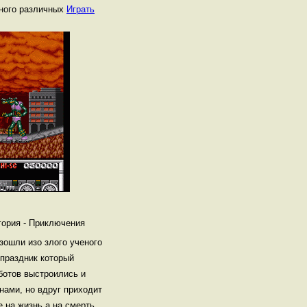
 много различных
Играть
гория - Приключения
зошли изо злого ученого
 праздник который
ботов выстроились и
ами, но вдруг приходит
е на жизнь а на смерть.