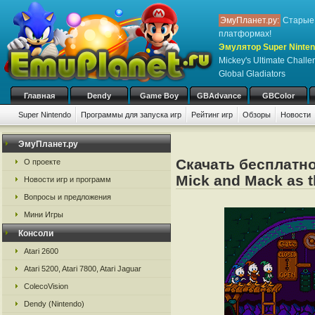
ЭмуПланет.ру:
Старые 
платформах!
Эмулятор Super Ninten
Mickey's Ultimate Challe
Global Gladiators
Главная
Dendy
Game Boy
GBAdvance
GBColor
Super Nintendo
Программы для запуска игр
Рейтинг игр
Обзоры
Новости
ЭмуПланет.ру
Скачать бесплатно
О проекте
Mick and Mack as t
Новости игр и программ
Вопросы и предложения
Мини Игры
Консоли
Atari 2600
Atari 5200, Atari 7800, Atari Jaguar
ColecoVision
Dendy (Nintendo)