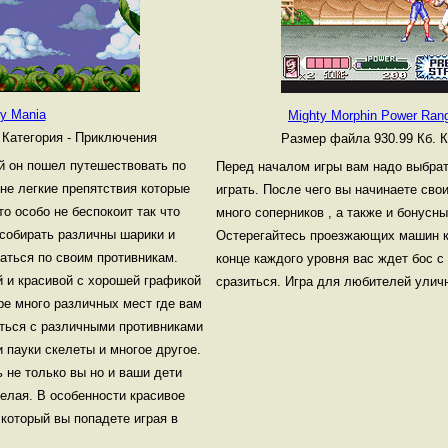
y Mania
Mighty Morphin Power Rang
.
Категория - Приключения
Размер файла 930.99 Кб.
К
й он пошел путешествовать по
Перед началом игры вам надо выбрат
 не легкие препятствия которые
играть. После чего вы начинаете свои
то особо не беспокоит так что
много соперников , а также и бонусны
 собирать различны шарики и
Остерегайтесь проезжающих машин ко
аться по своим противникам.
конце каждого уровня вас ждет бос с
й и красивой с хорошей графикой
сразиться. Игра для любителей улич
гре много различных мест где вам
аться с различными противниками
и пауки скелеты и многое другое.
ь не только вы но и ваши дети
селая. В особенности красивое
который вы попадете играя в