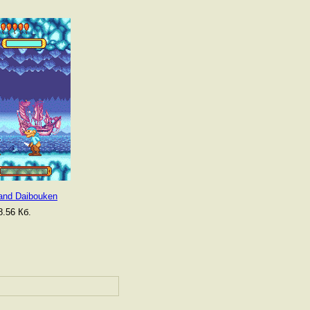
and Daibouken
.56 Кб.