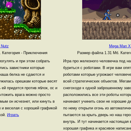
 Nutz
Mega Man X
б.
Категория - Приключения
Размер файла 1.31 Мб.
Катег
погулять и при этом собрать
Игра про железного человечка под н
ились завистники которые
буриться с роботами. В игре вам опя
наша белка не сдаются и
роботами которые угрожают человече
ружилась орешкам которые весят
всей стратегических объектов. Мегам
 ей придется против яблок, ос и
снегоходе к одной заброшенному зав
ичтожить врага можно просто
расположились все эти роботы котор
мым он исчезнет, или кинуть в
начинают учинить свои не хорошие де
я и веселая с хорошей графикой
по нему открыли огонь из автоматиче
кой.
Играть
пытаются за крыть дверь но наш геро
внутрь. И тут начинается настоящая 
хорошая графика и красивое написан