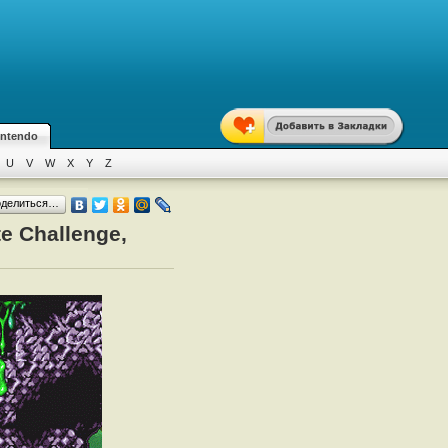
intendo
U
V
W
X
Y
Z
оделиться…
e Challenge,