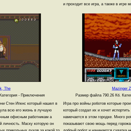
и проходит все игра, а также в игре
k, The
Mazinger Z
Категория - Приключения
Размер файла 790.26 Кб.
Кате
ени Стен Ипкнс который нашел в
Игра про войны роботов которые прои
нула всю его жизнь в лучшую
который создал их и хочет испортить
ычным офисным работникам а
намечается в этом городке. Много ро
й личность. Маску которую он
показывают свою мощь перед горожан
ых прикольных духов за кокой то
добрый робот и начинается схватка н