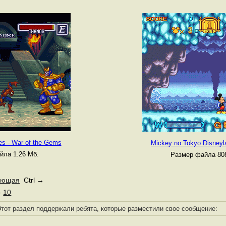
es - War of the Gems
Mickey no Tokyo Disneyl
йла 1.26 Мб.
Размер файла 808
ующая
Ctrl →
-
10
тот раздел поддержали ребята, которые разместили свое сообщение: