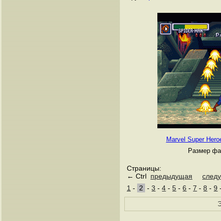
Marvel Super Hero
Размер фа
Страницы:
← Ctrl
предыдущая
след
1
-
2
-
3
-
4
-
5
-
6
-
7
-
8
-
9
Э