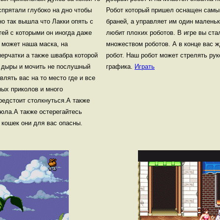
спрятали глубоко на дно чтобы
Робот который пришел оснащен сам
 но так вышла что Лакки опять с
браней, а управляет им один маленьк
тей с которыми он иногда даже
любит плохих роботов. В игре вы ста
о может наша маска, на
множеством роботов. А в конце вас 
перчатки а также швабра которой
робот. Наш робот может стрелять рук
 дыры и мочить не послушный
графика.
Играть
лять вас на то место где и все
ных приколов и много
редстоит столкнуться.А также
 юла.А также остерегайтесь
 кошек они для вас опасны.