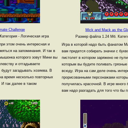
imate Challenge
Mick and Mack as the Glo
Категория - Логическая игра
Размер файла 1.24 Мб.
Катег
при этом очень интересная и
Игра в которой надо быть фанатом Ма
мяться на запоминания. И так в
вам придется собирать значки с букв
 мышонка которого зовут Мини вы
пистолет в котором заряжено не пул
олевству и отгадываете
которым вы будите поливать грязные
 будут загадывать хозяева. В
всюду. Игра на сам деле очень инте
на время несколько повторных
прорисованными персонажами которы
 И так далее в таком
получилась красочной. В игре много 
вам надо разгадать для того что бы 