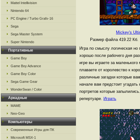
Mattel Intellivision
Nintendo 64
PC Engine / Turbo Grafx-16
Sega
Mickey's Ult
Sega Master System
Размер файла 419.22 Кб.
Super Nintendo
Игра по смыслу логическая но 
Портативные
хорошо после рабочего дня раз
Game Boy
игре вы играете за маленького
Game Boy Advance
плаваете от королевство к кор
Game Boy Color
различные загадки которые вам
Sega Game Gear
начале вам предстоит угадать 
WonderSwan / Color
портретов которые запылились.
Аркадные
репертуаре.
Играть
MAME
Neo-Geo
Компьютеры
Современные Игры для ПК
Microsoft MSX-1