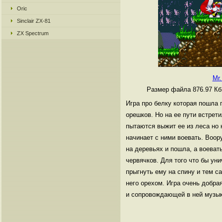
Oric
Sinclair ZX-81
ZX Spectrum
Mr.
Размер файла 876.97 К
Игра про белку которая пошла 
орешков. Но на ее пути встрет
пытаются выжит ее из леса но 
начинает с ними воевать. Воо
на деревьях и пошла, а воевать
червячков. Для того что бы ун
прыгнуть ему на спину и тем са
него орехом. Игра очень добра
и сопровождающей в ней музы