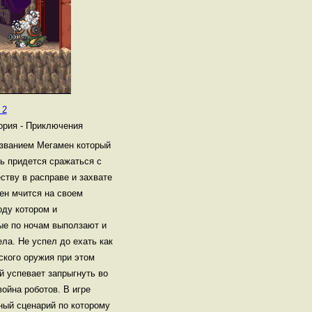
 2
ория - Приключения
азванием Мегамен который
ть придется сражаться с
ству в расправе и захвате
ен мчится на своем
оду котором и
ые по ночам выползают и
ла. Не успел до ехать как
ского оружия при этом
й успевает запрыгнуть во
война роботов. В игре
ный сценарий по которому