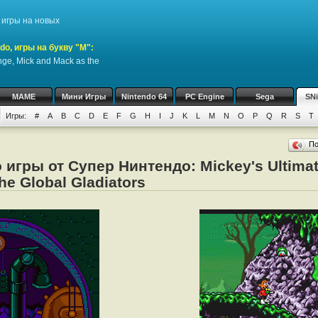
игры на новых
do, игры на букву "M":
nge, Mick and Mack as the
MAME
Мини Игры
Nintendo 64
PC Engine
Sega
SN
Игры:
#
A
B
C
D
E
F
G
H
I
J
K
L
M
N
O
P
Q
R
S
T
П
 игры от Супер Нинтендо: Mickey's Ultimat
he Global Gladiators