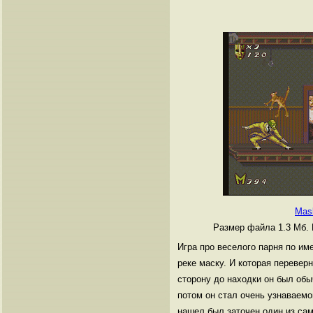
Mas
Размер файла 1.3 Мб.
Игра про веселого парня по им
реке маску. И которая перевер
сторону до находки он был об
потом он стал очень узнаваемо
нашел был заточен один из сам