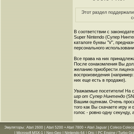
Этот раздел поддержали 
с
В соответствии с законодат
Super Nintendo (Супер Нинт
каталоге буквы "V", предна
персонального использовани
Все права на них принадлежа
После ознакомления Вы дол
желанию приобрести лиценз
воспроизведения (например: 
них еще есть в продаже).
Уважаемые посетители! На 
игр от Супер Нинтендо
(SNE
Вашим оценкам. Очень прос
того как Вы скачаете игру и
голос - ровно одну секунду, 
Эмуляторы
:
Atari 2600
|
Atari 5200 + Atari 7800 + Atari Jaguar
|
Coleco Coleco
|
Microsoft MSX-1
|
Neo-Geo
|
Nintendo 64
|
Oric
|
PC Engine / Turbo Gr