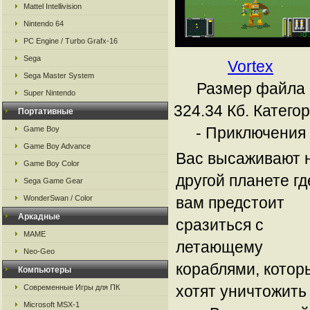
Mattel Intellivision
Nintendo 64
PC Engine / Turbo Grafx-16
Sega
Vortex
Sega Master System
Размер файла
Super Nintendo
324.34 Кб.
Катего
Портативные
- Приключения
Game Boy
Game Boy Advance
Вас высаживают 
Game Boy Color
другой планете гд
Sega Game Gear
вам предстоит
WonderSwan / Color
Аркадные
сразиться с
MAME
летающему
Neo-Geo
кораблями, котор
Компьютеры
хотят уничтожить
Современные Игры для ПК
Microsoft MSX-1