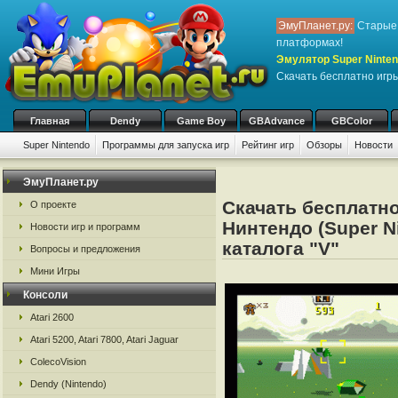
ЭмуПланет.ру:
Старые 
платформах!
Эмулятор Super Ninten
Скачать бесплатно игр
Главная
Dendy
Game Boy
GBAdvance
GBColor
Super Nintendo
Программы для запуска игр
Рейтинг игр
Обзоры
Новости
Игры:
#
A
B
C
D
E
F
G
H
I
J
K
L
M
N
O
P
Q
R
S
ЭмуПланет.ру
Скачать бесплатно
О проекте
Нинтендо (Super N
Новости игр и программ
каталога "V"
Вопросы и предложения
Мини Игры
Консоли
Atari 2600
Atari 5200, Atari 7800, Atari Jaguar
ColecoVision
Dendy (Nintendo)