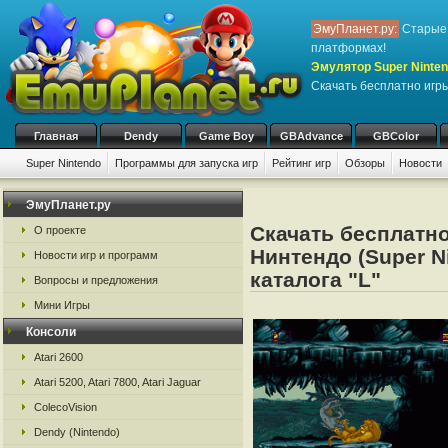
ЭмуПланет.ру:
Старые 
платформах!
Эмулятор Super Nintend
Скачать бесплатно игр
Главная
Dendy
Game Boy
GBAdvance
GBColor
Super Nintendo
Программы для запуска игр
Рейтинг игр
Обзоры
Новости
Игры:
#
A
B
C
D
E
F
G
H
I
J
K
L
M
N
O
P
Q
R
S
ЭмуПланет.ру
Скачать бесплатно
О проекте
Нинтендо (Super N
Новости игр и программ
каталога "L"
Вопросы и предложения
Мини Игры
Консоли
Atari 2600
Atari 5200, Atari 7800, Atari Jaguar
ColecoVision
Dendy (Nintendo)