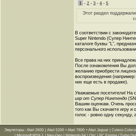
1
-
2
-
3
-
4
-
5
Этот раздел поддержали 
с
В соответствии с законодат
Super Nintendo (Супер Нинт
каталоге буквы "L", предна
персонального использовани
Все права на них принадлежа
После ознакомления Вы дол
желанию приобрести лиценз
воспроизведения (например: 
них еще есть в продаже).
Уважаемые посетители! На 
игр от Супер Нинтендо
(SNE
Вашим оценкам. Очень прос
того как Вы скачаете игру и
голос - ровно одну секунду, 
Эмуляторы
:
Atari 2600
|
Atari 5200 + Atari 7800 + Atari Jaguar
|
Coleco Coleco
|
Microsoft MSX-1
|
Neo-Geo
|
Nintendo 64
|
Oric
|
PC Engine / Turbo Gr