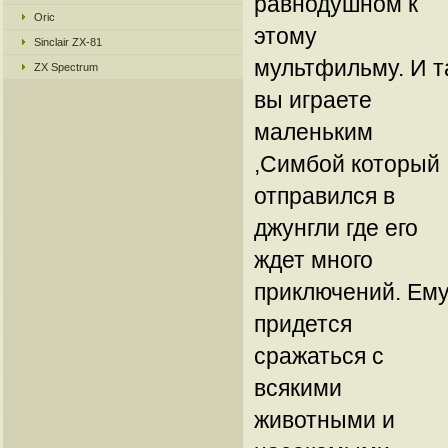
равнодушном к
Oric
этому
Sinclair ZX-81
мультфильму. И т
ZX Spectrum
вы играете
маленьким
,Симбой который
отправился в
джунгли где его
ждет много
приключений. Ем
придется
сражаться с
всякими
животными и