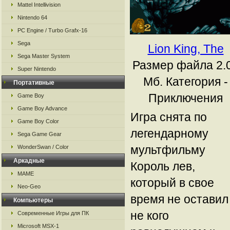
Mattel Intellivision
Nintendo 64
PC Engine / Turbo Grafx-16
Sega
Lion King, The
Sega Master System
Размер файла 2.
Super Nintendo
Мб.
Категория -
Портативные
Приключения
Game Boy
Game Boy Advance
Игра снята по
Game Boy Color
легендарному
Sega Game Gear
мультфильму
WonderSwan / Color
Аркадные
Король лев,
MAME
который в свое
Neo-Geo
время не оставил
Компьютеры
не кого
Современные Игры для ПК
Microsoft MSX-1