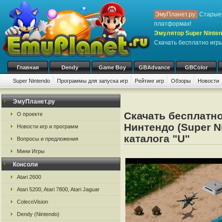
ЭмуПланет.ру:
Старые 
платформах!
Эмулятор Super Ninten
Скачать бесплатно игр
Главная
Dendy
Game Boy
GBAdvance
GBColor
Super Nintendo
Программы для запуска игр
Рейтинг игр
Обзоры
Новости
Игры:
#
A
B
C
D
E
F
G
H
I
J
K
L
M
N
O
P
Q
R
S
ЭмуПланет.ру
Скачать бесплатно
О проекте
Нинтендо (Super N
Новости игр и программ
каталога "U"
Вопросы и предложения
Мини Игры
Консоли
Atari 2600
Atari 5200, Atari 7800, Atari Jaguar
ColecoVision
Dendy (Nintendo)