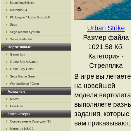
Mattel Intellivision
Nintendo 64
PC Engine / Turbo Grafx-16
Sega
Urban Strike
Sega Master System
Размер файла
Super Nintendo
1021.58 Кб.
Портативные
Категория -
Game Boy
Game Boy Advance
Стрелялка
Game Boy Color
В игре вы летаете
Sega Game Gear
на новейшей
WonderSwan / Color
Аркадные
модели вертолета
MAME
выполняете разн
Neo-Geo
задания, которые
Компьютеры
вам приказывают.
Современные Игры для ПК
Microsoft MSX-1