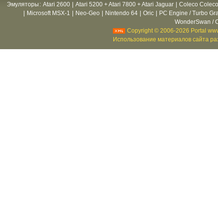
Эмуляторы
:
Atari 2600
|
Atari 5200 + Atari 7800 + Atari Jaguar
|
Coleco Coleco
|
Microsoft MSX-1
|
Neo-Geo
|
Nintendo 64
|
Oric
|
PC Engine / Turbo Gr
WonderSwan / C
Copyright © 2006-2026 Portal www
Использование материалов сайта раз