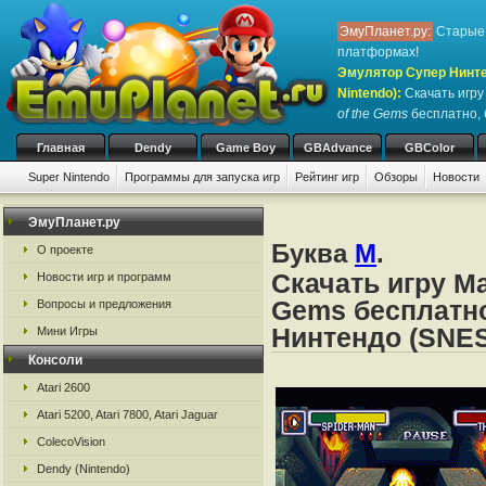
ЭмуПланет.ру:
Старые 
платформах!
Эмулятор Супер Нинте
Nintendo)
:
Скачать игр
of the Gems
бесплатно, 
Главная
Dendy
Game Boy
GBAdvance
GBColor
Super Nintendo
Программы для запуска игр
Рейтинг игр
Обзоры
Новости
Игры:
#
A
B
C
D
E
F
G
H
I
J
K
L
M
N
O
P
Q
R
S
ЭмуПланет.ру
Буква
M
.
О проекте
Скачать игру Ma
Новости игр и программ
Gems бесплатно
Вопросы и предложения
Нинтендо (SNES
Мини Игры
Консоли
Atari 2600
Atari 5200, Atari 7800, Atari Jaguar
ColecoVision
Dendy (Nintendo)