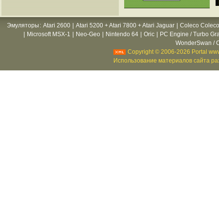
Эмуляторы
:
Atari 2600
|
Atari 5200 + Atari 7800 + Atari Jaguar
|
Coleco Coleco
|
Microsoft MSX-1
|
Neo-Geo
|
Nintendo 64
|
Oric
|
PC Engine / Turbo Gr
WonderSwan / C
Copyright © 2006-2026 Portal www
Использование материалов сайта раз