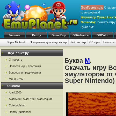
ЭмуПланет.ру:
Старые 
платформах!
Эмулятор Супер Нинте
Nintendo)
:
Скачать игр
буква "M"
Главная
Dendy
Game Boy
GBAdvance
GBColor
Super Nintendo
Программы для запуска игр
Рейтинг игр
Обзоры
Новости
Игры:
#
A
B
C
D
E
F
G
H
I
J
K
L
M
N
O
P
Q
R
S
ЭмуПланет.ру
Буква
M
.
О проекте
Скачать игру В
Новости игр и программ
эмулятором от 
Вопросы и предложения
Super Nintendo)
Мини Игры
Консоли
Atari 2600
Atari 5200, Atari 7800, Atari Jaguar
ColecoVision
Dendy (Nintendo)