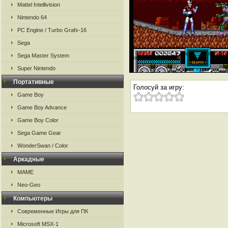
Mattel Intellivision
Nintendo 64
PC Engine / Turbo Grafx-16
Sega
Sega Master System
Super Nintendo
Портативные
Голосуй за игру:
Game Boy
Game Boy Advance
Game Boy Color
Sega Game Gear
WonderSwan / Color
Аркадные
MAME
Neo-Geo
Компьютеры
Современные Игры для ПК
Microsoft MSX-1