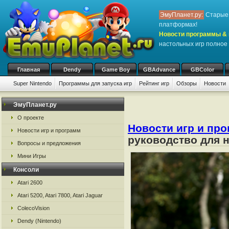
ЭмуПланет.ру:
Старые 
платформах!
Новости программы & 
настольных игр полное 
Главная
Dendy
Game Boy
GBAdvance
GBColor
Super Nintendo
Программы для запуска игр
Рейтинг игр
Обзоры
Новости
ЭмуПланет.ру
О проекте
Новости игр и пр
Новости игр и программ
руководство для 
Вопросы и предложения
Мини Игры
Консоли
Atari 2600
Atari 5200, Atari 7800, Atari Jaguar
ColecoVision
Dendy (Nintendo)