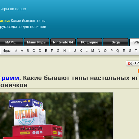
игры на новых
игры:
Какие бывают типы
руководство для новичков
MAME
Мини Игры
Nintendo 64
PC Engine
Sega
SN
Игры:
#
A
B
C
D
E
F
G
H
I
J
K
L
M
N
O
P
Q
R
S
T
П
ограмм
. Какие бывают типы настольных иг
новичков