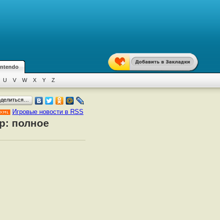
intendo
U
V
W
X
Y
Z
оделиться…
Игровые новости в RSS
р: полное