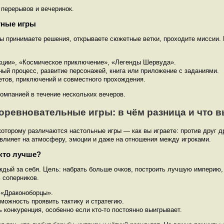
 перерывов и вечеринок.
тные игры
 вы принимаете решения, открываете сюжетные ветки, проходите миссии.
ии», «Космическое приключение», «Легенды Шервуда».
ый процесс, развитие персонажей, книга или приложение с заданиями.
ов, приключений и совместного прохождения.
компанией в течение нескольких вечеров.
оревновательные игры: в чём разница и что 
которому различаются настольные игры — как вы играете: против друг д
 влияет на атмосферу, эмоции и даже на отношения между игроками.
кто лучше?
дый за себя. Цель: набрать больше очков, построить лучшую империю,
 соперников.
«Драконоборцы».
зможность проявить тактику и стратегию.
 конкуренция, особенно если кто-то постоянно выигрывает.