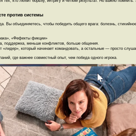
 тех, кто любит борьбу, интригу и чёткий результат. Но важно помнить: 
сте против системы
а. Вы объединяетесь, чтобы победить общего врага: болезнь, стихийное
ака», «Фефекты фикции»
а, поддержка, меньше конфликтов, больше общения.
т «лидер», который начинает командовать, а остальные — просто слуша
аний, где важнее совместный опыт, чем победа одного игрока.