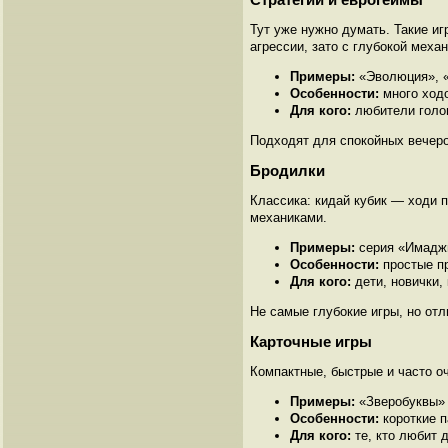
Тут уже нужно думать. Такие и
агрессии, зато с глубокой механ
Примеры:
«Эволюция», «
Особенности:
много ходо
Для кого:
любители голов
Подходят для спокойных вечеров
Бродилки
Классика: кидай кубик — ходи 
механиками.
Примеры:
серия «Имаджи
Особенности:
простые пр
Для кого:
дети, новички, 
Не самые глубокие игры, но отл
Карточные игры
Компактные, быстрые и часто о
Примеры:
«Зверобуквы» 
Особенности:
короткие п
Для кого:
те, кто любит 