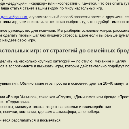
е «дедукция», «хардкор» или «кооператив». Кажется, что без опыта тут
 Наша статья станет вашим гидом по миру настольных игр.
 для избранных
, а увлекательный способ провести время с друзьями, с
 типы игр, чем они отличаются и как выбрать ту, что подойдёт именно в
ятное руководство для новичков. Мы разберём основные жанры, расскаж
м сделать первый шаг без лишнего стресса. Даже если вы раньше думал
о найдёте свою игру.
стольных игр: от стратегий до семейных бро
делить на несколько крупных категорий — по стилю, механике и целям.
ся в ассортименте и выбирать игры, которые действительно подойдут по
пный тип. Обычно такие игры просты в освоении, длятся 20–40 минут и
нии «Банда Умников», такие как «Смузи», «Доминэмо» или бренда «Прост
а», «Территория».
оненты, минимум текста, акцент на веселье и взаимодействие.
, новички, компании, где важна атмосфера, а не победа.
очется расслабиться и посмеяться.