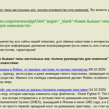
ют типы настольных игр: полное руководство для новичков.'
Вы можете ус
snes.ru/gamenews/pjpf.html" target="_blank">Какие бывают ти
для новичков</a>
ничеству все сайты нашей тематики, для обмена новостями и интересн
ресную информацию денежное вознаграждение (если новость или статья
оисточник, гарантируем!
е бывают типы настольных игр: полное руководство для новичков
"
 новостями:
сонажа в Roblox: от базовых настроек до редких предметов
/09.10.2025/
ь, одежду, аксессуары и даже анимации своего персонажа, превращая е
существо. Именно эта свобода самовыражения делает Roblox особенно 
му миру.
ntendo: как классика из аркады покорила домашние приставки
/14.10.2025/
гру, которая навсегда изменила лицо файтингов - Street Fighter II: The W
у, она вскоре отправилась в путешествие по домашним консолям. Одним
Entertainment System (SNES), вышедший в Японии в июне 1992 года, а в
орт не просто перенёс аркадный опыт на домашнюю приставку - он стал 