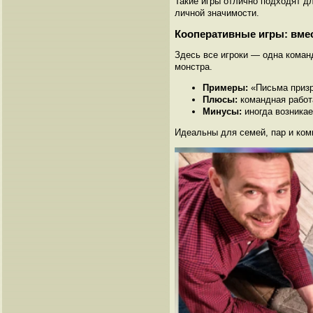
Такие игры отлично подходят для
личной значимости.
Кооперативные игры: вме
Здесь все игроки — одна команд
монстра.
Примеры:
«Письма призр
Плюсы:
командная работ
Минусы:
иногда возникае
Идеальны для семей, пар и комп