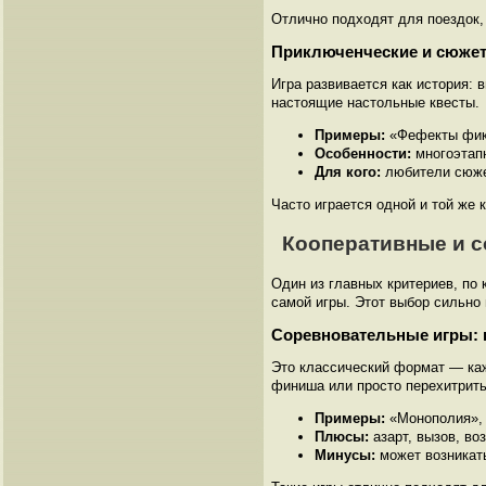
Отлично подходят для поездок,
Приключенческие и сюже
Игра развивается как история:
настоящие настольные квесты.
Примеры:
«Фефекты фикц
Особенности:
многоэтапн
Для кого:
любители сюжет
Часто играется одной и той же 
Кооперативные и с
Один из главных критериев, по 
самой игры. Этот выбор сильно
Соревновательные игры: 
Это классический формат — каж
финиша или просто перехитрить
Примеры:
«Монополия», 
Плюсы:
азарт, вызов, во
Минусы:
может возникать