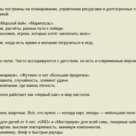
гры построены на планировании, управлении ресурсами и долгосрочных т
икой.
Морской бой», «Марипосас».
в, расчёты, разные пути к победе.
оломок, игроки, которые хотят «включить мозг».
, когда есть время и желание погрузиться в игру.
по полю. Часто ассоциируются с детством, но есть и современные верси
нариум», «Жутики» и хит «Большая бродилка».
авила, случайность, элемент удачи.
компании, где важна лёгкость.
ично работают как «первый шаг» в мир настолок.
чень азартные. Всё, что нужно — колода карт, иногда — небольшое поле
для детей от 4 лет, «UNO» и «Мистериум» для всей семь, покерные наб
артии, высокая повторяемость, минимум компонентов.
динамику, блеф и быстрые раунды.