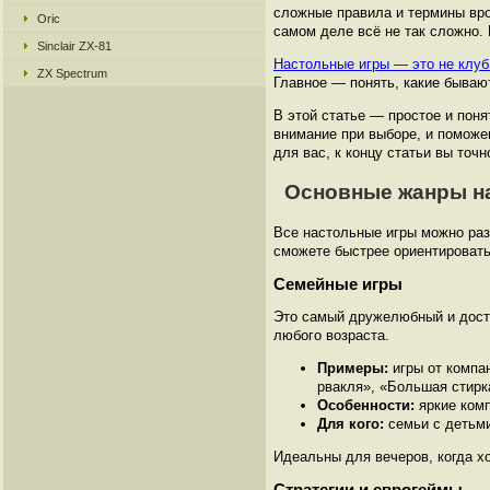
сложные правила и термины врод
Oric
самом деле всё не так сложно.
Sinclair ZX-81
Настольные игры — это не клуб
ZX Spectrum
Главное — понять, какие бывают
В этой статье — простое и пон
внимание при выборе, и поможе
для вас, к концу статьи вы точн
Основные жанры на
Все настольные игры можно раз
сможете быстрее ориентировать
Семейные игры
Это самый дружелюбный и досту
любого возраста.
Примеры:
игры от компа
рвакля», «Большая стирк
Особенности:
яркие комп
Для кого:
семьи с детьми
Идеальны для вечеров, когда х
Стратегии и еврогеймы