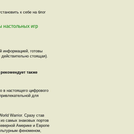
тановить к себе на блог
пы настольных игр
ой информацией, готовы
 действительно стоящая).
 рекомендует также
го в настоящего цифрового
привлекательной для
orld Warrior. Сразу став
 из самых знаковых портов
 Северной Америке и Европе
культурным феноменом,