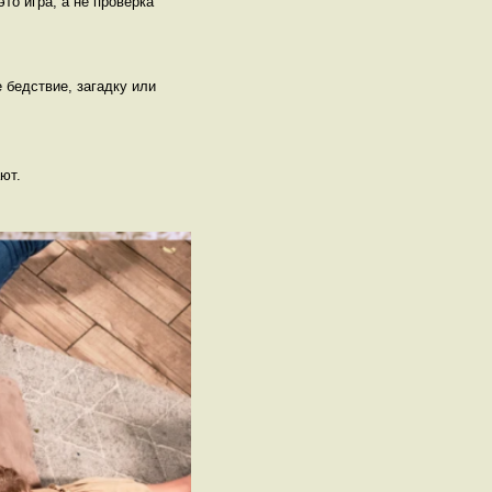
это игра, а не проверка
 бедствие, загадку или
ют.