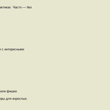
актиках. Часто — без
и с интересными
 или фишки.
оры для взрослых.