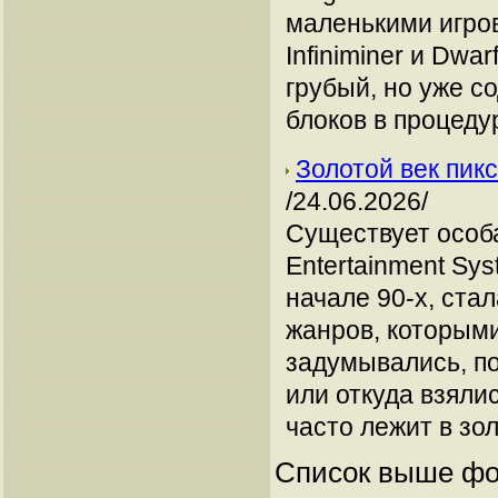
маленькими игро
Infiniminer и Dwa
грубый, но уже 
блоков в процеду
Золотой век пи
/24.06.2026/
Существует особа
Entertainment Sy
начале 90-х, ста
жанров, которыми
задумывались, п
или откуда взяли
часто лежит в зо
Список выше фо