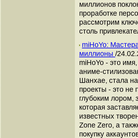
миллионов поклон
проработке персо
рассмотрим ключе
столь привлекате
miHoYo: Мастера
миллионы
/24.02
miHoYo - это имя,
аниме-стилизован
Шанхае, стала н
проекты - это не
глубоким лором, 
которая заставля
известных творени
Zone Zero, а так
покупку аккаунтов