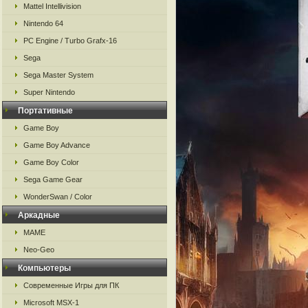
Mattel Intellivision
Nintendo 64
PC Engine / Turbo Grafx-16
Sega
Sega Master System
Super Nintendo
Портативные
Game Boy
Game Boy Advance
Game Boy Color
Sega Game Gear
WonderSwan / Color
Аркадные
MAME
Neo-Geo
Компьютеры
Современные Игры для ПК
Microsoft MSX-1