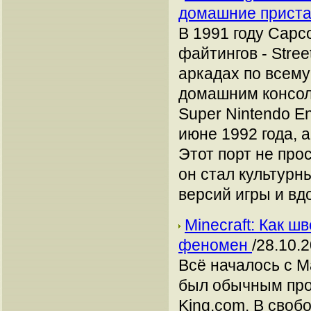
домашние прист
В 1991 году Capc
файтингов - Street
аркадах по всему
домашним консол
Super Nintendo E
июне 1992 года, а
Этот порт не про
он стал культур
версий игры и вд
Minecraft: Как 
феномен
/28.10.
Всё началось с М
был обычным про
King.com. В своб