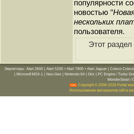
популярности со
новостью "
Нова
нескольких пла
пользователя.
Этот раздел
Эмуляторы
:
Atari 2600
|
Atari 5200 + Atari 7800 + Atari Jaguar
|
Coleco Coleco
|
Microsoft MSX-1
|
Neo-Geo
|
Nintendo 64
|
Oric
|
PC Engine / Turbo Gr
WonderSwan / C
Copyright © 2006-2026 Portal www
Использование материалов сайта раз