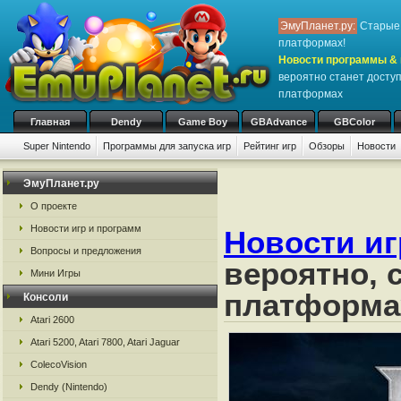
ЭмуПланет.ру:
Старые 
платформах!
Новости программы & 
вероятно станет доступ
платформах
Главная
Dendy
Game Boy
GBAdvance
GBColor
Super Nintendo
Программы для запуска игр
Рейтинг игр
Обзоры
Новости
Игры:
#
A
B
C
D
E
F
G
H
I
J
K
L
M
N
O
P
Q
R
S
ЭмуПланет.ру
О проекте
Новости игр и программ
Новости иг
Вопросы и предложения
вероятно, 
Мини Игры
платформа
Консоли
Atari 2600
Atari 5200, Atari 7800, Atari Jaguar
ColecoVision
Dendy (Nintendo)