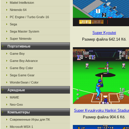
Mattel Intellivision
Nintendo 64
PC Engine / Turbo Grafx-16
Sega
Sega Master System
Super Kyoutei
Super Nintendo
Размер файла 642.14 Кб.
Портативные
Game Boy
Game Boy Advance
Game Boy Color
Sega Game Gear
WonderSwan / Color
Аркадные
MAME
Neo-Geo
Super Kyuukyoku Harikiri Stadi
Компьютеры
Размер файла 904.6 Кб.
Современные Игры для ПК
Microsoft MSX-1