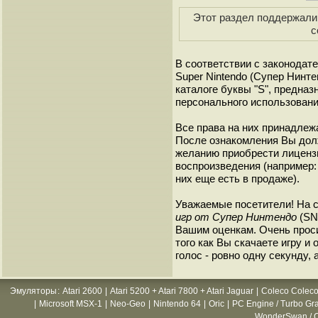
Этот раздел поддержали 
с
В соответствии с законодат
Super Nintendo (Супер Нинт
каталоге буквы "S", предна
персонального использовани
Все права на них принадлежа
После ознакомления Вы дол
желанию приобрести лиценз
воспроизведения (например: 
них еще есть в продаже).
Уважаемые посетители! На 
игр от Супер Нинтендо
(SNE
Вашим оценкам. Очень прос
того как Вы скачаете игру и
голос - ровно одну секунду, 
Эмуляторы
:
Atari 2600
|
Atari 5200 + Atari 7800 + Atari Jaguar
|
Coleco Coleco
|
Microsoft MSX-1
|
Neo-Geo
|
Nintendo 64
|
Oric
|
PC Engine / Turbo Gr
WonderSwan / C