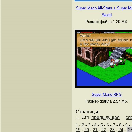
Super Mario All-Stars + Super M
World
Размер файла 1.29 Мб.
Super Mario RPG
Размер файла 2.57 Мб.
Страницы:
← Ctrl
предыдущая
сл
1
-
2
-
3
-
4
-
5
-
6
-
7
-
8
-
9
-
19
-
20
-
21
-
22
-
23
-
24
-
2