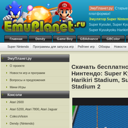
ЭмуПланет.ру:
Старые 
платформах!
Эмулятор Super Nintend
Super Kyoutei, Super Kyu
Super Kyuukyoku Harikir
Главная
Dendy
Game Boy
GBAdvance
GBColor
Super Nintendo
Программы для запуска игр
Рейтинг игр
Обзоры
Новости
Игры:
#
A
B
C
D
E
F
G
H
I
J
K
L
M
N
O
P
Q
R
S
ЭмуПланет.ру
Скачать бесплатно
О проекте
Нинтендо: Super K
Новости игр и программ
Harikiri Stadium, S
Вопросы и предложения
Stadium 2
Мини Игры
Консоли
Atari 2600
Atari 5200, Atari 7800, Atari Jaguar
ColecoVision
Dendy (Nintendo)