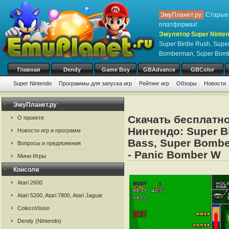
ЭмуПланет.ру:
Старые 
платформах!
Эмулятор Super Nintend
Super Birdie Rush, Supe
Bomberman, Super Bomb
Главная
Dendy
Game Boy
GBAdvance
GBColor
Super Nintendo
Программы для запуска игр
Рейтинг игр
Обзоры
Новости
Игры:
#
A
B
C
D
E
F
G
H
I
J
K
L
M
N
O
P
Q
R
S
ЭмуПланет.ру
Скачать бесплатно
О проекте
Нинтендо: Super Bi
Новости игр и программ
Bass, Super Bomb
Вопросы и предложения
- Panic Bomber W
Мини Игры
Консоли
Atari 2600
Atari 5200, Atari 7800, Atari Jaguar
ColecoVision
Dendy (Nintendo)