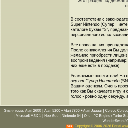
Этот раздел поддержали 
с
В соответствии с законодат
Super Nintendo (Супер Нинт
каталоге буквы "S", предна
персонального использовани
Все права на них принадлежа
После ознакомления Вы дол
желанию приобрести лиценз
воспроизведения (например: 
них еще есть в продаже).
Уважаемые посетители! На 
игр от Супер Нинтендо
(SNE
Вашим оценкам. Очень прос
того как Вы скачаете игру и
голос - ровно одну секунду, 
Эмуляторы
:
Atari 2600
|
Atari 5200 + Atari 7800 + Atari Jaguar
|
Coleco Coleco
|
Microsoft MSX-1
|
Neo-Geo
|
Nintendo 64
|
Oric
|
PC Engine / Turbo Gr
WonderSwan / C
Copyright © 2006-2026 Portal www