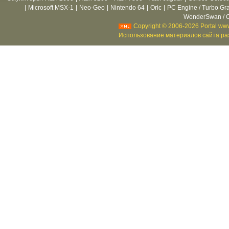
|
Microsoft MSX-1
|
Neo-Geo
|
Nintendo 64
|
Oric
|
PC Engine / Turbo Gr
WonderSwan / C
Copyright © 2006-2026 Portal www
Использование материалов сайта раз