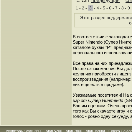
← Ctrl
предыдущая
сл
1
-
2
-
3
-
4
-
5
-
6
-
7
-
8
-
9
Этот раздел поддержали 
с
В соответствии с законодат
Super Nintendo (Супер Нинт
каталоге буквы "P", предна
персонального использовани
Все права на них принадлежа
После ознакомления Вы дол
желанию приобрести лиценз
воспроизведения (например: 
них еще есть в продаже).
Уважаемые посетители! На 
игр от Супер Нинтендо
(SNE
Вашим оценкам. Очень прос
того как Вы скачаете игру и
голос - ровно одну секунду, 
Эмуляторы
:
Atari 2600
|
Atari 5200 + Atari 7800 + Atari Jaguar
|
Coleco Coleco