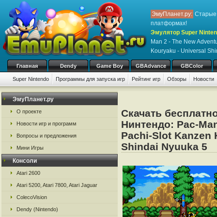
ЭмуПланет.ру:
Старые 
платформах!
Эмулятор Super Nintend
Man 2 - The New Adventu
Kouryaku - Universal Sh
Главная
Dendy
Game Boy
GBAdvance
GBColor
Super Nintendo
Программы для запуска игр
Рейтинг игр
Обзоры
Новости
Игры:
#
A
B
C
D
E
F
G
H
I
J
K
L
M
N
O
P
Q
R
S
ЭмуПланет.ру
Скачать бесплатно
О проекте
Нинтендо: Pac-Man
Новости игр и программ
Pachi-Slot Kanzen 
Вопросы и предложения
Shindai Nyuuka 5
Мини Игры
Консоли
Atari 2600
Atari 5200, Atari 7800, Atari Jaguar
ColecoVision
Dendy (Nintendo)