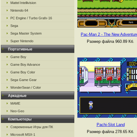
Mattel Intellivision
Nintendo 64
PC Engine / Turbo Grafx-16
Sega
Sega Master System
Pac-Man 2 - The New Adventur
Размер файла 960.89 Кб.
Super Nintendo
Портативные
Game Boy
Game Boy Advance
Game Boy Color
Sega Game Gear
WonderSwan / Color
Аркадные
MAME
Neo-Geo
Компьютеры
Pachi-Slot Land
Современные Игры для ПК
Размер файла 278.65 Кб.
Microsoft MSX-1