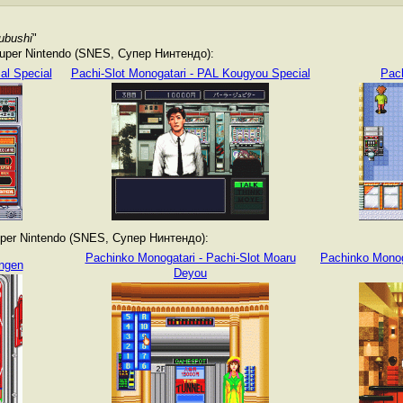
ubushi
"
per Nintendo (SNES, Супер Нинтендо):
al Special
Pachi-Slot Monogatari - PAL Kougyou Special
Pach
er Nintendo (SNES, Супер Нинтендо):
Pachinko Monogatari - Pachi-Slot Moaru
Pachinko Monog
engen
Deyou