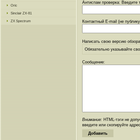
Антиспам проверка: Введите т
Oric
Sinclair ZX-81
ZX Spectrum
Контактный E-mail (не публик
Написать свою версию обзора
Обязательно указывайте свое
Сообщение:
Внимание:
HTML-тэги не допус
введите или скопируйте адре