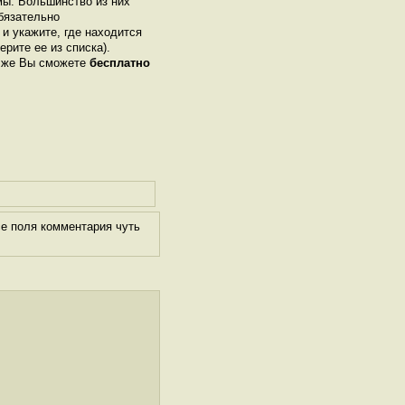
ы. Большинство из них
бязательно
 и укажите, где находится
ерите ее из списка).
м же Вы сможете
бесплатно
се поля комментария чуть