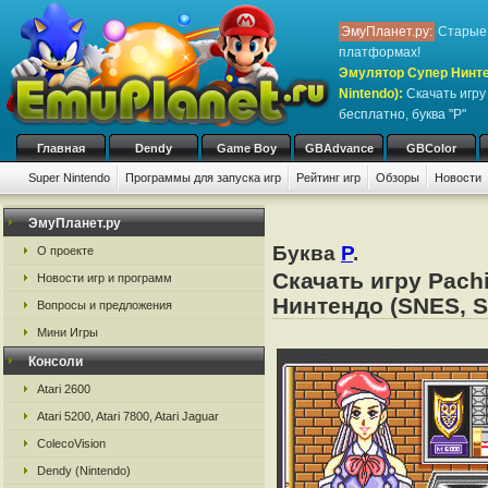
ЭмуПланет.ру:
Старые 
платформах!
Эмулятор Супер Нинте
Nintendo)
:
Скачать игр
бесплатно, буква "P"
Главная
Dendy
Game Boy
GBAdvance
GBColor
Super Nintendo
Программы для запуска игр
Рейтинг игр
Обзоры
Новости
ЭмуПланет.ру
Буква
P
.
О проекте
Скачать игру Pach
Новости игр и программ
Нинтендо (SNES, S
Вопросы и предложения
Мини Игры
Консоли
Atari 2600
Atari 5200, Atari 7800, Atari Jaguar
ColecoVision
Dendy (Nintendo)