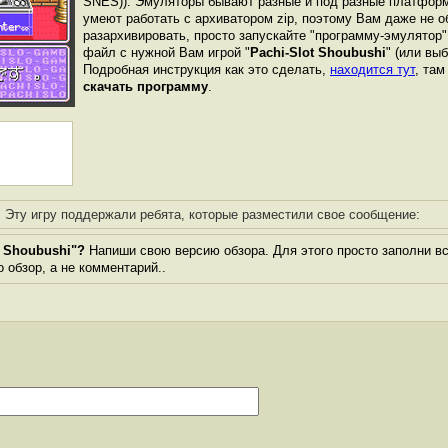
SNES)). Эмуляторы бывают разные и под разные платформ
умеют работать с архиватором zip, поэтому Вам даже не о
разархивировать, просто запускайте "программу-эмулятор"
файл с нужной Вам игрой "
Pachi-Slot Shoubushi
" (или выб
Подробная инструкция как это сделать,
находится тут
, та
скачать программу
.
Эту игру поддержали ребята, которые разместили свое сообщение:
t Shoubushi"?
Напиши свою версию обзора. Для этого просто заполни в
о обзор, а не комментарий..