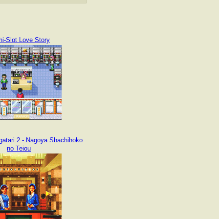
i-Slot Love Story
atari 2 - Nagoya Shachihoko
no Teiou