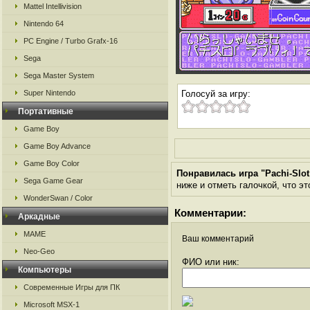
Mattel Intellivision
Nintendo 64
PC Engine / Turbo Grafx-16
Sega
Sega Master System
Super Nintendo
Голосуй за игру:
Портативные
Game Boy
Game Boy Advance
Game Boy Color
Понравилась игра "Pachi-Slo
Sega Game Gear
ниже и отметь галочкой, что эт
WonderSwan / Color
Комментарии:
Аркадные
MAME
Ваш комментарий
Neo-Geo
ФИО или ник:
Компьютеры
Современные Игры для ПК
Microsoft MSX-1