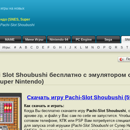
игры на новых
ндо (SNES, Super
у
Pachi-Slot Shoubushi
MAME
Мини Игры
Nintendo 64
PC Engine
Sega
SN
Игры:
#
A
B
C
D
E
F
G
H
I
J
K
L
M
N
O
P
Q
R
S
T
П
i Slot Shoubushi бесплатно с эмулятором 
uper Nintendo)
Скачать игру Pachi-Slot Shoubushi (5
Как скачать и играть:
Когда Вы бесплатно скачаете игру
Pachi-Slot Shoubushi
, 
архиве zip, и файл у Вас сам по себе не запустится. Чтоб
сотовом телефоне, КПК или PSP Вам потребуется специал
для запуска этой игрушки (
Pachi-Slot Shoubushi
от Супер Ни