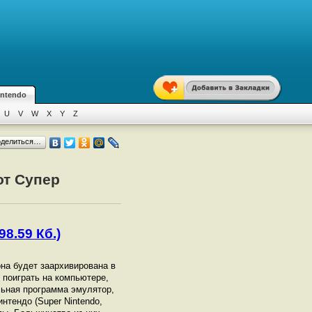
intendo
U
V
W
X
Y
Z
оделиться…
от Супер
98.59 Кб.)
она будет заархивирована в
ы поиграть на компьютере,
ьная программа эмулятор,
нтендо (Super Nintendo,