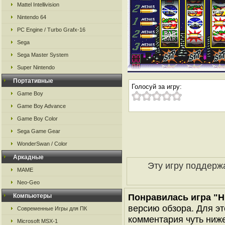
Mattel Intellivision
Nintendo 64
PC Engine / Turbo Grafx-16
Sega
Sega Master System
Super Nintendo
Портативные
Голосуй за игру:
Game Boy
Game Boy Advance
Game Boy Color
Sega Game Gear
WonderSwan / Color
Аркадные
Эту игру поддерж
MAME
Neo-Geo
Понравилась игра "Hi
Компьютеры
версию обзора. Для эт
Современные Игры для ПК
комментария чуть ниже 
Microsoft MSX-1