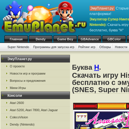
ЭмуПланет.ру:
Старые 
платформах!
Эмулятор Супер Нинте
Nintendo)
:
Скачать игр
бесплатно, буква "H"
Главная
Dendy
Game Boy
GBAdvance
GBColor
Super Nintendo
Программы для запуска игр
Рейтинг игр
Обзоры
Новости
Игры:
#
A
B
C
D
E
F
G
H
I
J
K
L
M
N
O
P
Q
R
S
ЭмуПланет.ру
Буква
H
.
О проекте
Скачать игру Hi
Новости игр и программ
бесплатно с эм
Вопросы и предложения
(SNES, Super Ni
Мини Игры
Консоли
Atari 2600
Atari 5200, Atari 7800, Atari Jaguar
ColecoVision
Dendy (Nintendo)