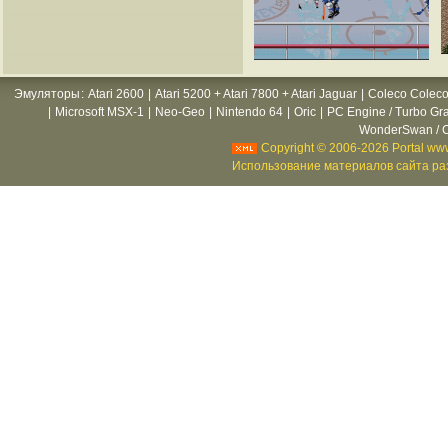
Эмуляторы
:
Atari 2600
|
Atari 5200 + Atari 7800 + Atari Jaguar
|
Coleco Coleco
|
Microsoft MSX-1
|
Neo-Geo
|
Nintendo 64
|
Oric
|
PC Engine / Turbo Gr
WonderSwan / C
Copyright © 2006-2026 Portal www
Использование материалов сайта раз