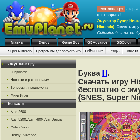
ЭмуПланет.ру:
Старые 
платформах!
Эмулятор Супер Нинте
Nintendo)
:
Скачать игр
Collection
бесплатно, бу
Главная
Dendy
Game Boy
GBAdvance
GBColor
Super Nintendo
Программы для запуска игр
Рейтинг игр
Обзоры
Новости
Игры:
#
A
B
C
D
E
F
G
H
I
J
K
L
M
N
O
P
Q
R
S
ЭмуПланет.ру
Буква
H
.
О проекте
Скачать игру Hi
Новости игр и программ
бесплатно с эм
Вопросы и предложения
(SNES, Super Ni
Мини Игры
Консоли
Atari 2600
Atari 5200, Atari 7800, Atari Jaguar
ColecoVision
Dendy (Nintendo)