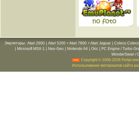
Эмуляторы
:
Atari 2600
|
Atari 5200 + Atari 7800 + Atari Jaguar
|
Coleco Coleco
|
Microsoft MSX-1
|
Neo-Geo
|
Nintendo 64
|
Oric
|
PC Engine / Turbo Gr
WonderSwan / C
Copyright © 2006-2026 Portal www
Использование материалов сайта раз