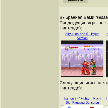
Выбранная Вами "
Hissa
Предыдущие игры по ка
Нинтендо):
Hiryuu no Ken S - Hyper
H
Version
Следующие игры по кат
Нинтендо):
Hisshou 777 Fighter - Pachi-
H
Slot Ryuuguu Densetsu