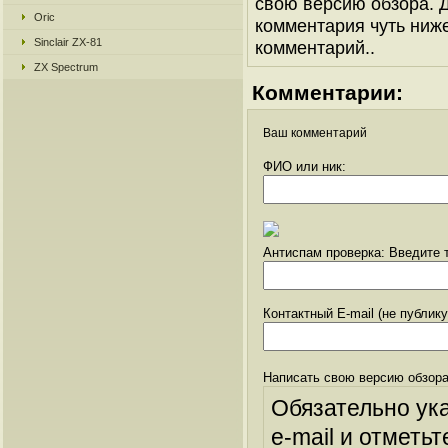
свою версию обзора. Д
Oric
комментария чуть ниже 
Sinclair ZX-81
комментарий..
ZX Spectrum
Комментарии:
Ваш комментарий
ФИО или ник:
Антиспам проверка: Введите т
Контактный E-mail (не публик
Написать свою версию обзора
Обязательно ук
e-mail и отметьт