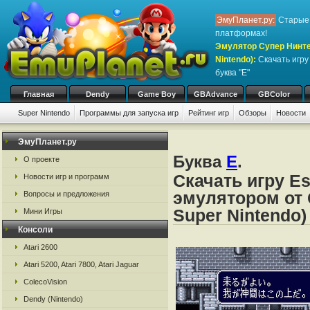
ЭмуПланет.ру:
Старые 
платформах!
Эмулятор Супер Нинте
Nintendo)
:
Скачать игр
буква "E"
Главная
Dendy
Game Boy
GBAdvance
GBColor
Super Nintendo
Программы для запуска игр
Рейтинг игр
Обзоры
Новости
Игры:
#
A
B
C
D
E
F
G
H
I
J
K
L
M
N
O
P
Q
R
S
ЭмуПланет.ру
Буква
E
.
О проекте
Скачать игру Es
Новости игр и программ
эмулятором от 
Вопросы и предложения
Super Nintendo)
Мини Игры
Консоли
Atari 2600
Atari 5200, Atari 7800, Atari Jaguar
ColecoVision
Dendy (Nintendo)