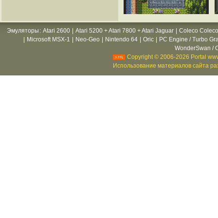
Эмуляторы
:
Atari 2600
|
Atari 5200 + Atari 7800 + Atari Jaguar
|
Coleco Coleco
|
Microsoft MSX-1
|
Neo-Geo
|
Nintendo 64
|
Oric
|
PC Engine / Turbo Gr
WonderSwan / C
Copyright © 2006-2026 Portal www
Использование материалов сайта раз