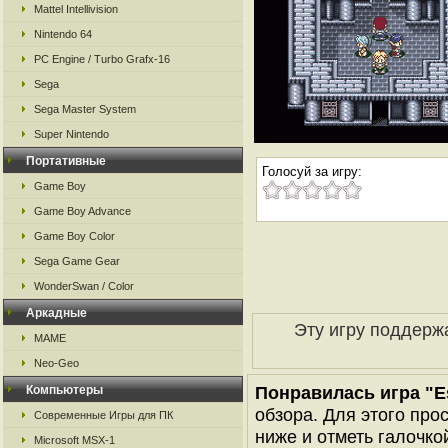
Mattel Intellivision
Nintendo 64
PC Engine / Turbo Grafx-16
Sega
Sega Master System
Super Nintendo
Портативные
Голосуй за игру:
Game Boy
Game Boy Advance
Game Boy Color
Sega Game Gear
WonderSwan / Color
Аркадные
Эту игру поддерж
MAME
Neo-Geo
Понравилась игра "Es
Компьютеры
обзора. Для этого про
Современные Игры для ПК
ниже и отметь галочкой
Microsoft MSX-1