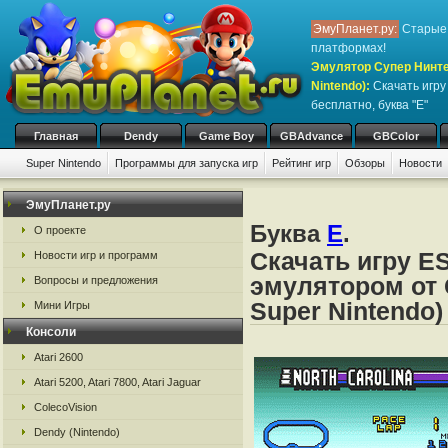
ЭмуПланет.ру:
Старые 
платформах!
Эмулятор Супер Нинте
Nintendo)
:
Скачать игр
бесплатно, буква "E"
Главная
Dendy
Game Boy
GBAdvance
GBColor
Super Nintendo
Программы для запуска игр
Рейтинг игр
Обзоры
Новости
Игры:
#
A
B
C
D
E
F
G
H
I
J
K
L
M
N
O
P
Q
R
S
ЭмуПланет.ру
Буква
E
.
О проекте
Скачать игру E
Новости игр и программ
эмулятором от 
Вопросы и предложения
Super Nintendo)
Мини Игры
Консоли
Atari 2600
Atari 5200, Atari 7800, Atari Jaguar
ColecoVision
Dendy (Nintendo)