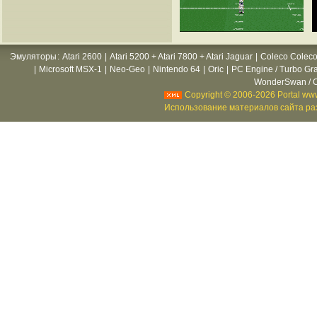
Эмуляторы
:
Atari 2600
|
Atari 5200 + Atari 7800 + Atari Jaguar
|
Coleco Coleco
|
Microsoft MSX-1
|
Neo-Geo
|
Nintendo 64
|
Oric
|
PC Engine / Turbo Gr
WonderSwan / C
Copyright © 2006-2026 Portal www
Использование материалов сайта раз