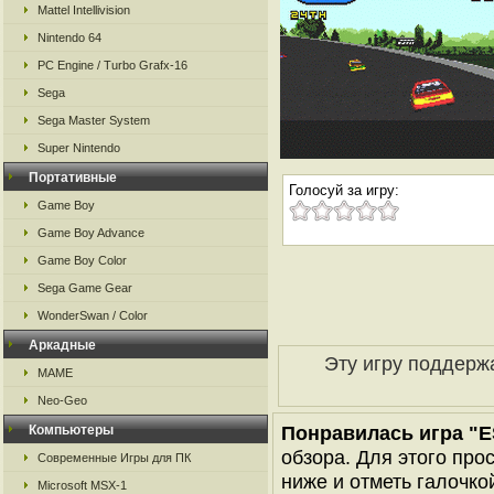
Mattel Intellivision
Nintendo 64
PC Engine / Turbo Grafx-16
Sega
Sega Master System
Super Nintendo
Портативные
Голосуй за игру:
Game Boy
Game Boy Advance
Game Boy Color
Sega Game Gear
WonderSwan / Color
Аркадные
Эту игру поддерж
MAME
Neo-Geo
Понравилась игра "E
Компьютеры
обзора. Для этого про
Современные Игры для ПК
ниже и отметь галочкой
Microsoft MSX-1