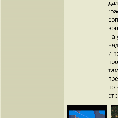
дал
гра
соп
воо
на 
над
и п
про
там
пре
по 
ст