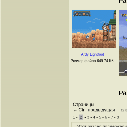
Ра
Ardy Lightfoot
Размер файла 649.74 Кб.
Ра
Страницы:
← Ctrl
предыдущая
сл
1
-
2
-
3
-
4
-
5
-
6
-
7
-
8
Этот раздел поддержали 