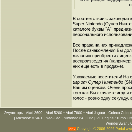
с
В соответствии с законодат
Super Nintendo (Супер Нинт
каталоге буквы "A", предна
персонального использовани
Все права на них принадлежа
После ознакомления Вы дол
желанию приобрести лиценз
воспроизведения (например: 
них еще есть в продаже).
Уважаемые посетители! На 
игр от Супер Нинтендо
(SNE
Вашим оценкам. Очень прос
того как Вы скачаете игру и
голос - ровно одну секунду, 
Эмуляторы
:
Atari 2600
|
Atari 5200 + Atari 7800 + Atari Jaguar
|
Coleco Coleco
|
Microsoft MSX-1
|
Neo-Geo
|
Nintendo 64
|
Oric
|
PC Engine / Turbo Gr
WonderSwan / C
Copyright © 2006-2026 Portal www