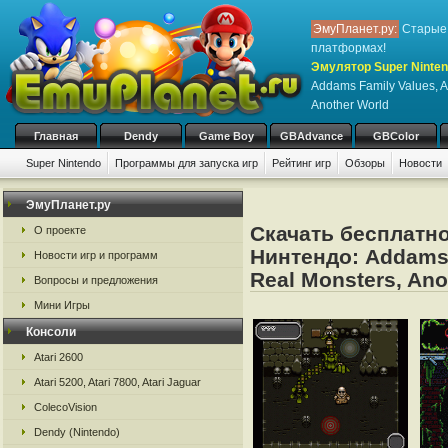
ЭмуПланет.ру:
Старые 
платформах!
Эмулятор Super Ninten
Addams Family Values, A
Another World
Главная
Dendy
Game Boy
GBAdvance
GBColor
Super Nintendo
Программы для запуска игр
Рейтинг игр
Обзоры
Новости
Игры:
#
A
B
C
D
E
F
G
H
I
J
K
L
M
N
O
P
Q
R
S
ЭмуПланет.ру
Скачать бесплатно
О проекте
Нинтендо: Addams 
Новости игр и программ
Real Monsters, Ano
Вопросы и предложения
Мини Игры
Консоли
Atari 2600
Atari 5200, Atari 7800, Atari Jaguar
ColecoVision
Dendy (Nintendo)