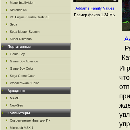
Mattel Intellivision
Addams Family Values
Nintendo 64
Размер файла 1.34 Мб.
PC Engine / Turbo Grafx-16
Sega
Sega Master System
A
Super Nintendo
Р
Портативные
Game Boy
Ка
Game Boy Advance
Игр
Game Boy Color
что
Sega Game Gear
WonderSwan / Color
отп
Аркадные
при
MAME
жде
Neo-Geo
увл
Компьютеры
Современные Игры для ПК
упр
Microsoft MSX-1