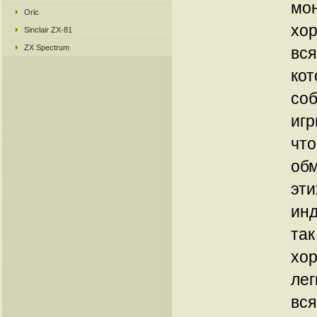
мон
Oric
хор
Sinclair ZX-81
ZX Spectrum
вс
кот
соб
игр
что
обм
эти
инд
так
хор
лег
вся