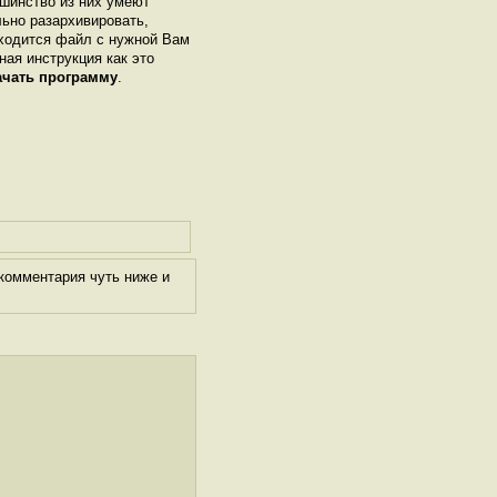
шинство из них умеют
льно разархивировать,
аходится файл с нужной Вам
ная инструкция как это
ачать программу
.
комментария чуть ниже и