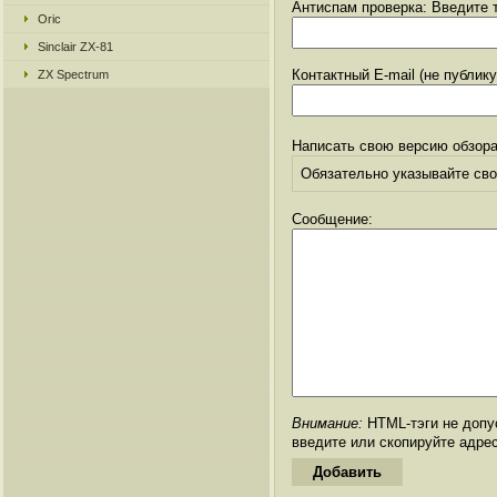
Антиспам проверка: Введите т
Oric
Sinclair ZX-81
Контактный E-mail (не публик
ZX Spectrum
Написать свою версию обзора
Обязательно указывайте свое
Сообщение:
Внимание:
HTML-тэги не допус
введите или скопируйте адре