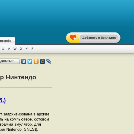
intendo
U
V
W
X
Y
Z
оделиться…
ер Нинтендо
б.)
ет заархивирована в архиве
ать на компьютере, сотовом
грамма эмулятор, для
er Nintendo, SNES)).