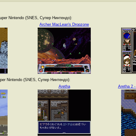
per Nintendo (SNES, Супер Нинтендо):
Archer MacLean's Dropzone
er Nintendo (SNES, Супер Нинтендо):
Aretha
Aretha 2 -