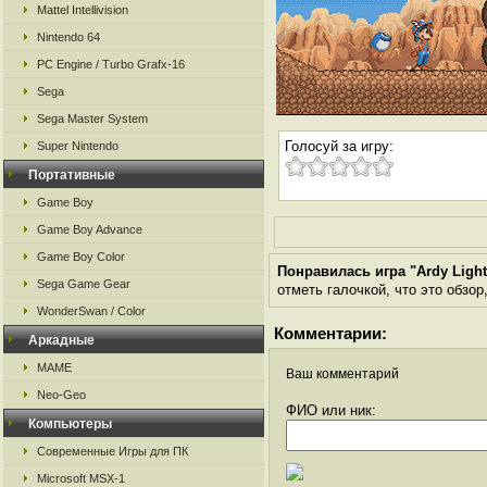
Mattel Intellivision
Nintendo 64
PC Engine / Turbo Grafx-16
Sega
Sega Master System
Голосуй за игру:
Super Nintendo
Портативные
Game Boy
Game Boy Advance
Game Boy Color
Понравилась игра "Ardy Light
Sega Game Gear
отметь галочкой, что это обзор
WonderSwan / Color
Комментарии:
Аркадные
MAME
Ваш комментарий
Neo-Geo
ФИО или ник:
Компьютеры
Современные Игры для ПК
Microsoft MSX-1