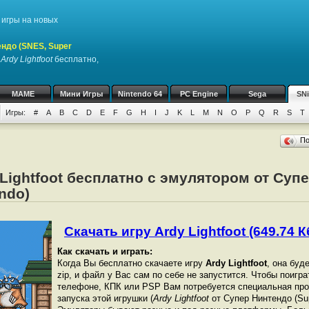
игры на новых
ндо (SNES, Super
у
Ardy Lightfoot
бесплатно,
MAME
Мини Игры
Nintendo 64
PC Engine
Sega
SN
Игры:
#
A
B
C
D
E
F
G
H
I
J
K
L
M
N
O
P
Q
R
S
T
П
 Lightfoot бесплатно с эмулятором от Суп
ndo)
Скачать игру Ardy Lightfoot (649.74 К
Как скачать и играть:
Когда Вы бесплатно скачаете игру
Ardy Lightfoot
, она буд
zip, и файл у Вас сам по себе не запустится. Чтобы поигр
телефоне, КПК или PSP Вам потребуется специальная про
запуска этой игрушки (
Ardy Lightfoot
от Супер Нинтендо (Sup