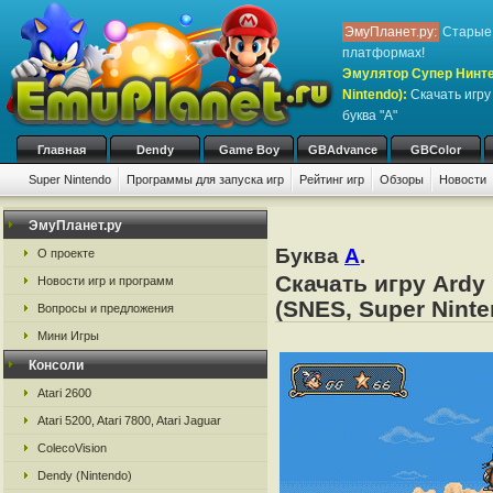
ЭмуПланет.ру:
Старые 
платформах!
Эмулятор Супер Нинте
Nintendo)
:
Скачать игр
буква "A"
Главная
Dendy
Game Boy
GBAdvance
GBColor
Super Nintendo
Программы для запуска игр
Рейтинг игр
Обзоры
Новости
ЭмуПланет.ру
Буква
A
.
О проекте
Скачать игру Ardy
Новости игр и программ
(SNES, Super Ninte
Вопросы и предложения
Мини Игры
Консоли
Atari 2600
Atari 5200, Atari 7800, Atari Jaguar
ColecoVision
Dendy (Nintendo)