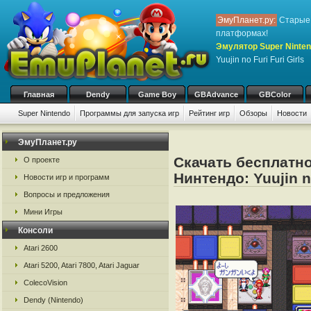
ЭмуПланет.ру:
Старые 
платформах!
Эмулятор Super Nintend
Yuujin no Furi Furi Girls
Главная
Dendy
Game Boy
GBAdvance
GBColor
Super Nintendo
Программы для запуска игр
Рейтинг игр
Обзоры
Новости
Игры:
#
A
B
C
D
E
F
G
H
I
J
K
L
M
N
O
P
Q
R
S
ЭмуПланет.ру
Скачать бесплатно
О проекте
Нинтендо: Yuujin no
Новости игр и программ
Вопросы и предложения
Мини Игры
Консоли
Atari 2600
Atari 5200, Atari 7800, Atari Jaguar
ColecoVision
Dendy (Nintendo)