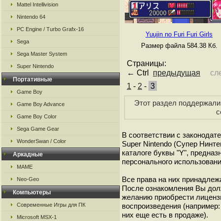
Mattel Intellivision
Nintendo 64
PC Engine / Turbo Grafx-16
Yuujin no Furi Furi Girls
Sega
Размер файла 584.38 Кб.
Sega Master System
Страницы:
Super Nintendo
← Ctrl
предыдущая
сл
Портативные
1
-
2
-
3
Game Boy
Этот раздел поддержали 
Game Boy Advance
с
Game Boy Color
Sega Game Gear
В соответствии с законодат
WonderSwan / Color
Super Nintendo (Супер Нинт
каталоге буквы "Y", предна
Аркадные
персонального использовани
MAME
Все права на них принадлежа
Neo-Geo
После ознакомления Вы дол
Компьютеры
желанию приобрести лиценз
Современные Игры для ПК
воспроизведения (например: 
них еще есть в продаже).
Microsoft MSX-1