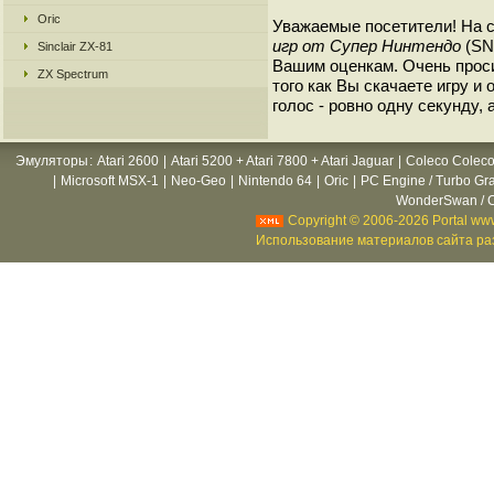
Oric
Уважаемые посетители! На 
игр от Супер Нинтендо
(SNE
Sinclair ZX-81
Вашим оценкам. Очень прос
ZX Spectrum
того как Вы скачаете игру и
голос - ровно одну секунду, 
Эмуляторы
:
Atari 2600
|
Atari 5200 + Atari 7800 + Atari Jaguar
|
Coleco Coleco
|
Microsoft MSX-1
|
Neo-Geo
|
Nintendo 64
|
Oric
|
PC Engine / Turbo Gr
WonderSwan / C
Copyright © 2006-2026 Portal www
Использование материалов сайта раз