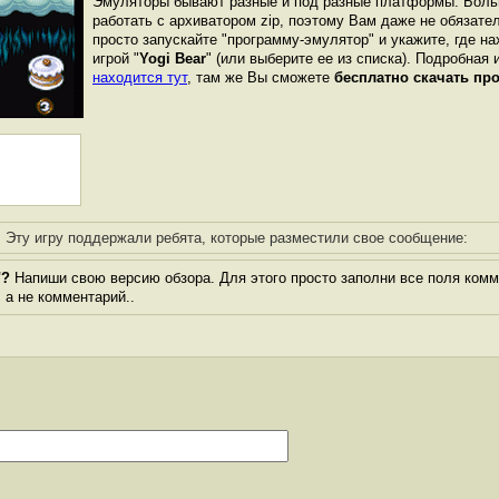
Эмуляторы бывают разные и под разные платформы. Боль
работать с архиватором zip, поэтому Вам даже не обязате
просто запускайте "программу-эмулятор" и укажите, где н
игрой "
Yogi Bear
" (или выберите ее из списка). Подробная 
находится тут
, там же Вы сможете
бесплатно скачать пр
Эту игру поддержали ребята, которые разместили свое сообщение:
"?
Напиши свою версию обзора. Для этого просто заполни все поля комм
, а не комментарий..