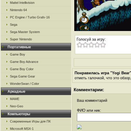
Mattel Intellivision
Nintendo 64
PC Engine / Turbo Grafx-16
Sega
Sega Master System
Голосуй за игру:
Super Nintendo
Портативные
Game Boy
Game Boy Advance
Game Boy Color
Понравилась игра "Yogi Bear
Sega Game Gear
отметь галочкой, что это обзор
WonderSwan / Color
Комментарии:
Аркадные
MAME
Ваш комментарий
Neo-Geo
ФИО или ник:
Компьютеры
Современные Игры для ПК
Microsoft MSX-1