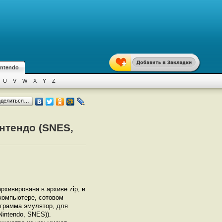
intendo
U
V
W
X
Y
Z
оделиться…
интендо (SNES,
архивирована в архиве zip, и
 компьютере, сотовом
грамма эмулятор, для
intendo, SNES)).