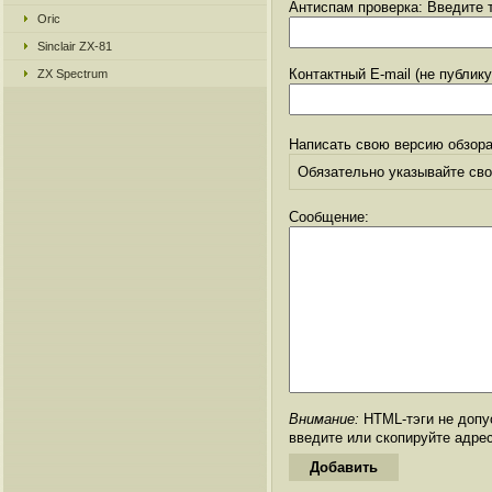
Антиспам проверка: Введите т
Oric
Sinclair ZX-81
Контактный E-mail (не публик
ZX Spectrum
Написать свою версию обзора
Обязательно указывайте свое
Сообщение:
Внимание:
HTML-тэги не допус
введите или скопируйте адре