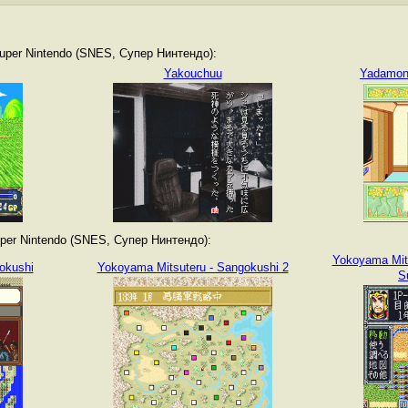
per Nintendo (SNES, Супер Нинтендо):
Yakouchuu
Yadamon
er Nintendo (SNES, Супер Нинтендо):
Yokoyama Mits
okushi
Yokoyama Mitsuteru - Sangokushi 2
S