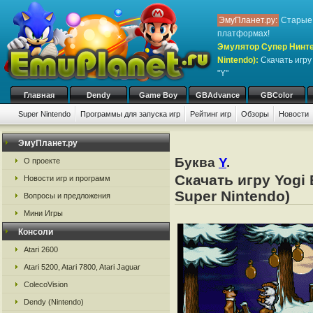
ЭмуПланет.ру:
Старые 
платформах!
Эмулятор Супер Нинте
Nintendo)
:
Скачать игр
"Y"
Главная
Dendy
Game Boy
GBAdvance
GBColor
Super Nintendo
Программы для запуска игр
Рейтинг игр
Обзоры
Новости
ЭмуПланет.ру
Буква
Y
.
О проекте
Скачать игру Yogi
Новости игр и программ
Super Nintendo)
Вопросы и предложения
Мини Игры
Консоли
Atari 2600
Atari 5200, Atari 7800, Atari Jaguar
ColecoVision
Dendy (Nintendo)