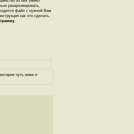
шинство из них умеют
льно разархивировать,
аходится файл с нужной Вам
инструкция как это сделать,
ограмму
.
ентария чуть ниже и