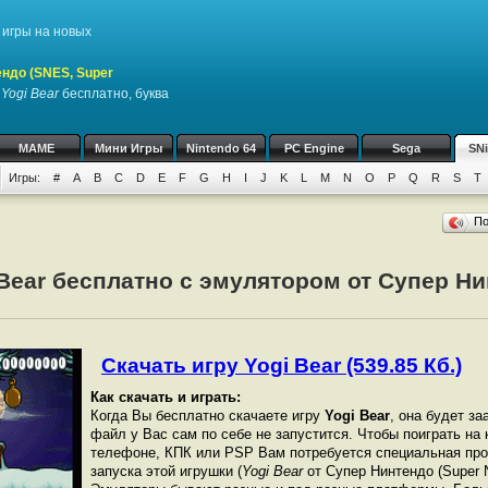
игры на новых
ндо (SNES, Super
у
Yogi Bear
бесплатно, буква
MAME
Мини Игры
Nintendo 64
PC Engine
Sega
SN
Игры:
#
A
B
C
D
E
F
G
H
I
J
K
L
M
N
O
P
Q
R
S
T
П
 Bear бесплатно с эмулятором от Супер Н
Скачать игру Yogi Bear (539.85 Кб.)
Как скачать и играть:
Когда Вы бесплатно скачаете игру
Yogi Bear
, она будет за
файл у Вас сам по себе не запустится. Чтобы поиграть на
телефоне, КПК или PSP Вам потребуется специальная про
запуска этой игрушки (
Yogi Bear
от Супер Нинтендо (Super N