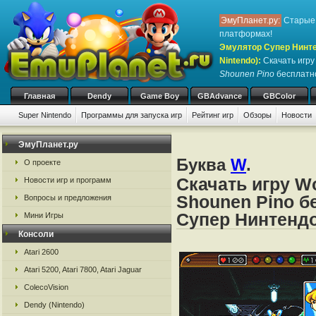
ЭмуПланет.ру:
Старые 
платформах!
Эмулятор Супер Нинте
Nintendo)
:
Скачать игр
Shounen Pino
бесплатно
Главная
Dendy
Game Boy
GBAdvance
GBColor
Super Nintendo
Программы для запуска игр
Рейтинг игр
Обзоры
Новости
Игры:
#
A
B
C
D
E
F
G
H
I
J
K
L
M
N
O
P
Q
R
S
ЭмуПланет.ру
Буква
W
.
О проекте
Скачать игру Wo
Новости игр и программ
Shounen Pino б
Вопросы и предложения
Супер Нинтендо
Мини Игры
Консоли
Atari 2600
Atari 5200, Atari 7800, Atari Jaguar
ColecoVision
Dendy (Nintendo)