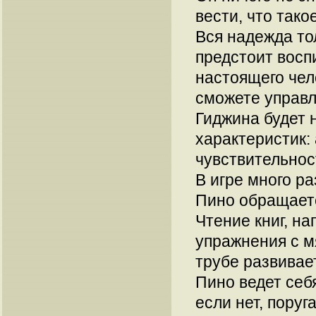
вести, что тако
Вся надежда то
предстоит восп
настоящего чел
сможете управл
Гиджина будет 
характеристик: 
чувствительност
В игре много р
Пино обращаетс
Чтение книг, н
упражнения с м
трубе развивае
Пино ведет себя
если нет, поруг