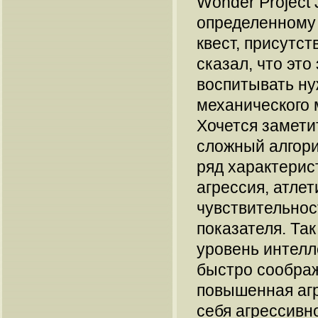
Wonder Project 
определенному 
квест, присутс
сказал, что это
воспитывать ну
механического 
Хочется заметит
сложный алгори
ряд характерис
агрессия, атлет
чувствительнос
показателя. Так
уровень интелл
быстро сообража
повышенная агр
себя агрессивно