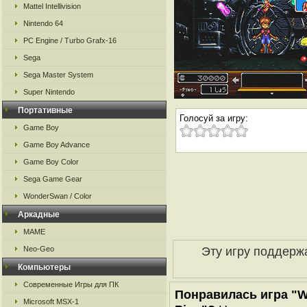
Mattel Intellivision
Nintendo 64
PC Engine / Turbo Grafx-16
Sega
Sega Master System
Super Nintendo
Портативные
Голосуй за игру:
Game Boy
Game Boy Advance
Game Boy Color
Sega Game Gear
WonderSwan / Color
Аркадные
MAME
Эту игру поддерж
Neo-Geo
Компьютеры
Современные Игры для ПК
Понравилась игра "Wo
Microsoft MSX-1