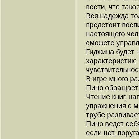
вести, что тако
Вся надежда то
предстоит восп
настоящего чел
сможете управл
Гиджина будет 
характеристик: 
чувствительност
В игре много р
Пино обращаетс
Чтение книг, н
упражнения с м
трубе развивае
Пино ведет себя
если нет, поруг