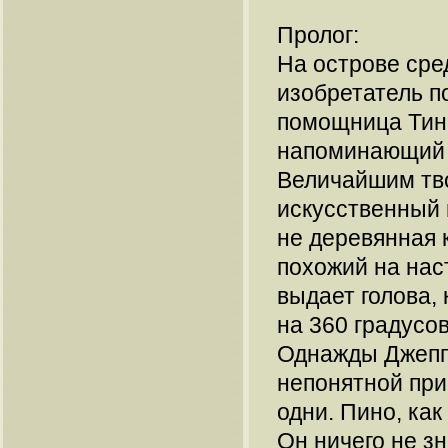
Пролог:
На острове сре
изобретатель п
помощница Тинк
напоминающий д
Величайшим тв
искусственный 
не деревянная 
похожий на наст
выдает голова,
на 360 градусов
Однажды Джепп
непонятной при
одни. Пино, как
Он ничего не зн