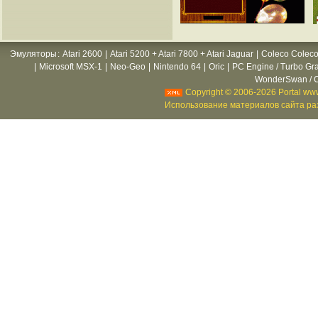
Эмуляторы
:
Atari 2600
|
Atari 5200 + Atari 7800 + Atari Jaguar
|
Coleco Coleco
|
Microsoft MSX-1
|
Neo-Geo
|
Nintendo 64
|
Oric
|
PC Engine / Turbo Gr
WonderSwan / C
Copyright © 2006-2026 Portal www
Использование материалов сайта раз