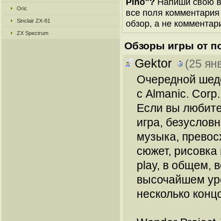
Pino"?
Напиши свою ве
Oric
все поля комментария 
Sinclair ZX-81
обзор, а не комментари
ZX Spectrum
Обзоры игры от п
Gektor
(25 ян
Очередной шеде
с Almanic. Corp.
Если вы любите
игра, безуслов
музыка, превос
сюжет, рисовка
play, в общем,
высочайшем уров
несколько конц