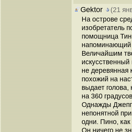
Gektor
(21 ян
На острове сре
изобретатель п
помощница Тинк
напоминающий д
Величайшим тв
искусственный 
не деревянная 
похожий на наст
выдает голова,
на 360 градусов
Однажды Джепп
непонятной при
одни. Пино, как
Он ничего не зн