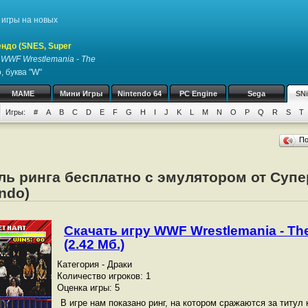
игры на новых
ндо (SNES, Super
у
WWF Wrestlemania - The
 буква "W"
MAME
Мини Игры
Nintendo 64
PC Engine
Sega
SN
Игры:
#
A
B
C
D
E
F
G
H
I
J
K
L
M
N
O
P
Q
R
S
T
П
ль ринга бесплатно с эмулятором от Суп
ndo)
Скачать игру WWF Wrestlemania - Th
(2.42 Мб.)
Категория - Драки
Количество игроков: 1
Оценка игры: 5
В игре нам показано ринг, на котором сражаются за титул 