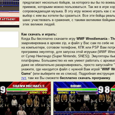
предлагают несколько бойцов, за которого вы бы по воева
приемов, которыми можно пользоваться. Так же в игре хо
сопровождающая музыка. В эту игру можно играть как с к
выбор с кем вы хотели бы сразиться. Все эти бойцы реа
шанс участвовать в сражения, с такими великими бойцами
этих великих людей.
Как скачать и играть:
Когда Вы бесплатно скачаете игру
WWF Wrestlemania - Th
заархивирована в архиве zip, и файл у Вас сам по себе не
на компьютере, сотовом телефоне, КПК или PSP Вам потр
программа эмулятор, для запуска этой игрушки (
WWF Wrest
от Супер Нинтендо (Super Nintendo, SNES)). Эмуляторы бы
платформы. Большинство из них умеют работать с архиват
даже не обязательно разархивировать, просто запускайте 
укажите, где находится файл с нужной Вам игрой "
WWF Wre
Game
" (или выберите ее из списка). Подробная инструкция
тут
, там же Вы сможете
бесплатно скачать программу
.