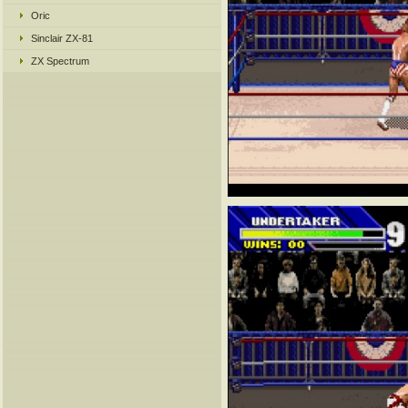
Oric
Sinclair ZX-81
ZX Spectrum