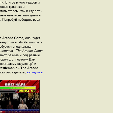
ли. В игре много ударов и
рошая графика и
омпьютером, так и сделать
льные чемпионы вам дается
. Попробуй победить всех
e Arcade Game
, она будет
 запустится. Чтобы поиграть
ебуется специальная
lemania - The Arcade Game
вают разные и под разные
ором zip, поэтому Вам
"программу-эмулятор" и
stlemania - The Arcade
 как это сделать,
находится