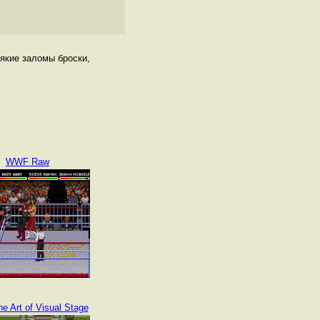
сякие заломы броски,
WWF Raw
he Art of Visual Stage