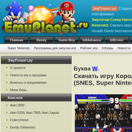
ЭмуПланет.ру:
Старые 
платформах!
Эмулятор Супер Нинте
Nintendo)
:
Скачать игр
Arcade Game
бесплатно,
Главная
Dendy
Game Boy
GBAdvance
GBColor
Super Nintendo
Программы для запуска игр
Рейтинг игр
Обзоры
Новости
ЭмуПланет.ру
Буква
W
.
О проекте
Скачать игру Коро
Новости игр и программ
(SNES, Super Ninte
Вопросы и предложения
Мини Игры
Консоли
Atari 2600
Atari 5200, Atari 7800, Atari Jaguar
ColecoVision
Dendy (Nintendo)