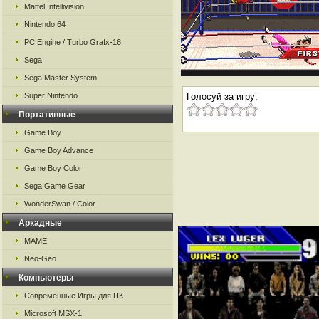
Mattel Intellivision
Nintendo 64
PC Engine / Turbo Grafx-16
Sega
Sega Master System
Super Nintendo
Голосуй за игру:
Портативные
Game Boy
Game Boy Advance
Game Boy Color
Sega Game Gear
WonderSwan / Color
Аркадные
MAME
Neo-Geo
Компьютеры
Современные Игры для ПК
Microsoft MSX-1