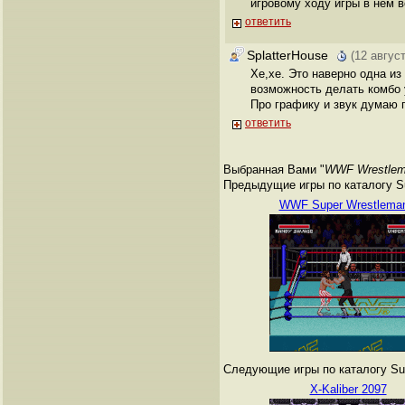
игровому ходу игры в нем 
ответить
SplatterHouse
(12 авгус
Хе,хе. Это наверно одна и
возможность делать комбо у
Про графику и звук думаю г
ответить
Выбранная Вами "
WWF Wrestlem
Предыдущие игры по каталогу Su
WWF Super Wrestleman
Следующие игры по каталогу Sup
X-Kaliber 2097