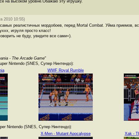
всё на высоком уровне.Обажаю эту игрушку.
та 2010 10:55)
з самых реалистичных мордобоев, перед Mortal Combat. Уйма приемов, в
ххх, игруля просто класс!
оворить не буду, увидите все сами=).
ania - The Arcade Game
"
per Nintendo (SNES, Супер Нинтендо):
ia
WWF Royal Rumble
er Nintendo (SNES, Супер Нинтендо):
X-Men - Mutant Apocalypse
Xak - T