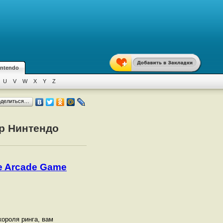
intendo
U
V
W
X
Y
Z
оделиться…
ер Нинтендо
e Arcade Game
короля ринга, вам