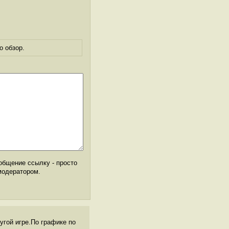
о обзор.
общение ссылку - просто
модератором.
угой игре.По графике по