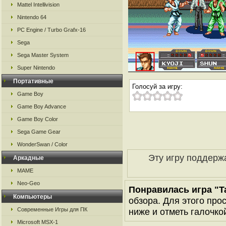
Mattel Intellivision
Nintendo 64
PC Engine / Turbo Grafx-16
Sega
Sega Master System
Super Nintendo
Портативные
Голосуй за игру:
Game Boy
Game Boy Advance
Game Boy Color
Sega Game Gear
WonderSwan / Color
Эту игру поддерж
Аркадные
MAME
Neo-Geo
Понравилась игра "
Компьютеры
обзора. Для этого про
Современные Игры для ПК
ниже и отметь галочкой
Microsoft MSX-1