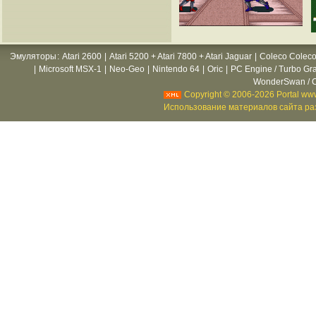
Эмуляторы
:
Atari 2600
|
Atari 5200 + Atari 7800 + Atari Jaguar
|
Coleco Coleco
|
Microsoft MSX-1
|
Neo-Geo
|
Nintendo 64
|
Oric
|
PC Engine / Turbo Gr
WonderSwan / C
Copyright © 2006-2026 Portal www
Использование материалов сайта раз