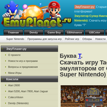
ЭмуПланет.ру:
Старые 
платформах!
Эмулятор Супер Нинте
Nintendo)
:
Скачать игр
буква "T"
Главная
Dendy
Game Boy
GBAdvance
GBColor
Super Nintendo
Программы для запуска игр
Рейтинг игр
Обзоры
Новости
Игры:
#
A
B
C
D
E
F
G
H
I
J
K
L
M
N
O
P
Q
R
S
ЭмуПланет.ру
Буква
T
.
О проекте
Скачать игру T
Новости игр и программ
эмулятором от 
Вопросы и предложения
Super Nintendo)
Мини Игры
Консоли
Atari 2600
Atari 5200, Atari 7800, Atari Jaguar
ColecoVision
Dendy (Nintendo)