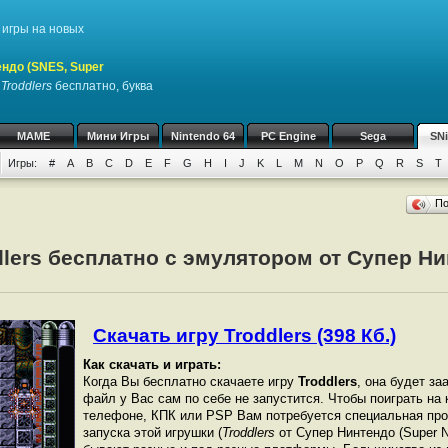
игры на новых
ндо (SNES, Super
у
Troddlers
бесплатно, буква
MAME
Мини Игры
Nintendo 64
PC Engine
Sega
SN
Игры:
#
A
B
C
D
E
F
G
H
I
J
K
L
M
N
O
P
Q
R
S
T
П
dlers бесплатно с эмулятором от Супер Н
Скачать игру Troddlers (398 Кб.)
Как скачать и играть:
Когда Вы бесплатно скачаете игру
Troddlers
, она будет за
файл у Вас сам по себе не запустится. Чтобы поиграть на
телефоне, КПК или PSP Вам потребуется специальная про
запуска этой игрушки (
Troddlers
от Супер Нинтендо (Super N