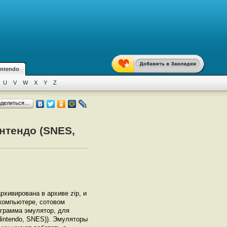
intendo
U
V
W
X
Y
Z
оделиться…
интендо (SNES,
архивирована в архиве zip, и
 компьютере, сотовом
грамма эмулятор, для
intendo, SNES)). Эмуляторы