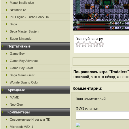
Mattel Intellivision
Nintendo 64
PC Engine / Turbo Grafx-16
Sega
Sega Master System
Голосуй за игру:
Super Nintendo
Портативные
Game Boy
Game Boy Advance
Game Boy Color
Понравилась игра "Troddlers
Sega Game Gear
галочкой, что это обзор, а не 
WonderSwan / Color
Комментарии:
Аркадные
MAME
Ваш комментарий
Neo-Geo
ФИО или ник:
Компьютеры
Современные Игры для ПК
Microsoft MSX-1