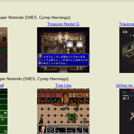
per Nintendo (SNES, Супер Нинтендо):
Treasure Hunter G
Traverse 
er Nintendo (SNES, Супер Нинтендо):
ll
True Lies
Uchuu no 