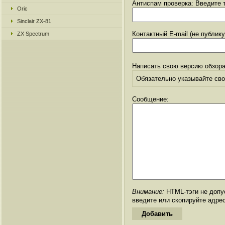
Антиспам проверка: Введите т
Oric
Sinclair ZX-81
Контактный E-mail (не публик
ZX Spectrum
Написать свою версию обзора
Обязательно указывайте свое
Сообщение:
Внимание:
HTML-тэги не допус
введите или скопируйте адре