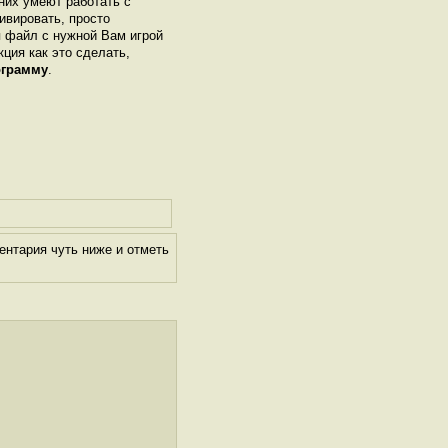
них умеют работать с
ивировать, просто
я файл с нужной Вам игрой
кция как это сделать,
ограмму
.
ентария чуть ниже и отметь