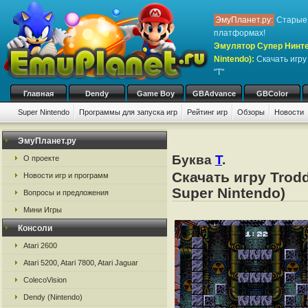
ЭмуПланет.ру:
Старые 
платформах!
Эмулятор Супер Нинте
Nintendo)
:
Скачать игр
"T"
Главная
Dendy
Game Boy
GBAdvance
GBColor
Super Nintendo
Программы для запуска игр
Рейтинг игр
Обзоры
Новости
ЭмуПланет.ру
Буква
T
.
О проекте
Скачать игру Trod
Новости игр и программ
Super Nintendo)
Вопросы и предложения
Мини Игры
Консоли
Atari 2600
Atari 5200, Atari 7800, Atari Jaguar
ColecoVision
Dendy (Nintendo)