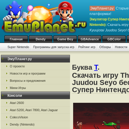
ЭмуПланет.ру:
Старые 
платформах!
Эмулятор Супер Нинте
Nintendo)
:
Скачать игр
Kyuujotai Juudou Seyo!
б
Главная
Dendy
Game Boy
GBAdvance
GBColor
Super Nintendo
Программы для запуска игр
Рейтинг игр
Обзоры
Новости
Игры:
#
A
B
C
D
E
F
G
H
I
J
K
L
M
N
O
P
Q
R
S
ЭмуПланет.ру
Буква
T
.
О проекте
Скачать игру Th
Новости игр и программ
Juudou Seyo бе
Вопросы и предложения
Супер Нинтендо
Мини Игры
Консоли
Atari 2600
Atari 5200, Atari 7800, Atari Jaguar
ColecoVision
Dendy (Nintendo)