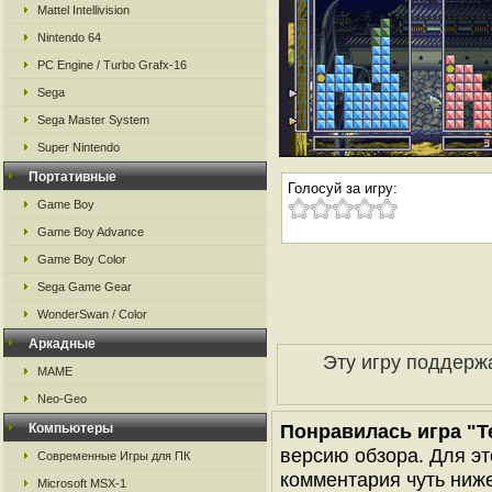
Mattel Intellivision
Nintendo 64
PC Engine / Turbo Grafx-16
Sega
Sega Master System
Super Nintendo
Портативные
Голосуй за игру:
Game Boy
Game Boy Advance
Game Boy Color
Sega Game Gear
WonderSwan / Color
Аркадные
Эту игру поддерж
MAME
Neo-Geo
Понравилась игра "Te
Компьютеры
версию обзора. Для эт
Современные Игры для ПК
комментария чуть ниже 
Microsoft MSX-1