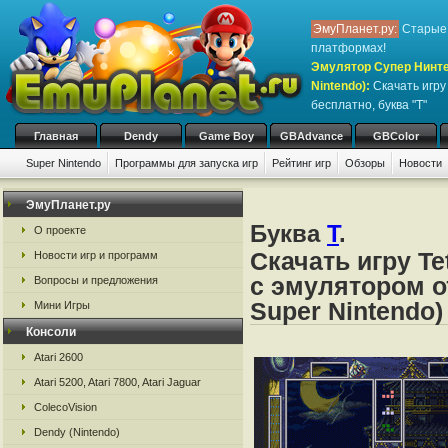
ЭмуПланет.ру:
Старые 
платформах!
Эмулятор Супер Нинте
Nintendo)
:
Скачать игр
бесплатно, буква "T"
Главная
Dendy
Game Boy
GBAdvance
GBColor
Super Nintendo
Программы для запуска игр
Рейтинг игр
Обзоры
Новости
Игры:
#
A
B
C
D
E
F
G
H
I
J
K
L
M
N
O
P
Q
R
S
ЭмуПланет.ру
Буква
T
.
О проекте
Скачать игру Te
Новости игр и программ
с эмулятором о
Вопросы и предложения
Super Nintendo)
Мини Игры
Консоли
Atari 2600
Atari 5200, Atari 7800, Atari Jaguar
ColecoVision
Dendy (Nintendo)