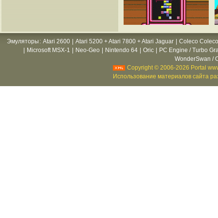
Эмуляторы
:
Atari 2600
|
Atari 5200 + Atari 7800 + Atari Jaguar
|
Coleco Coleco
|
Microsoft MSX-1
|
Neo-Geo
|
Nintendo 64
|
Oric
|
PC Engine / Turbo Gr
WonderSwan / C
Copyright © 2006-2026 Portal www
Использование материалов сайта раз