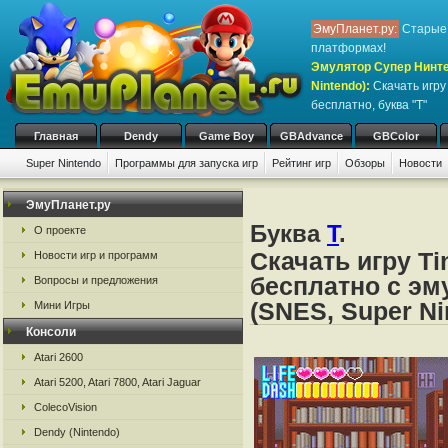
ЭмуПланет.ру:
Старые 
платформах!
Эмулятор Супер Нинте
Nintendo)
:
Скачать игр
бесплатно, буква "T"
Главная
Dendy
Game Boy
GBAdvance
GBColor
Super Nintendo
Программы для запуска игр
Рейтинг игр
Обзоры
Новости
Игры:
#
A
B
C
D
E
F
G
H
I
J
K
L
M
N
O
P
Q
R
S
ЭмуПланет.ру
Буква
T
.
О проекте
Скачать игру Ti
Новости игр и программ
бесплатно с эм
Вопросы и предложения
(SNES, Super Ni
Мини Игры
Консоли
Atari 2600
Atari 5200, Atari 7800, Atari Jaguar
ColecoVision
Dendy (Nintendo)