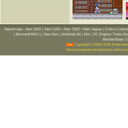
Эмуляторы
:
Atari 2600
|
Atari 5200 + Atari 7800 + Atari Jaguar
|
Coleco Coleco
|
Microsoft MSX-1
|
Neo-Geo
|
Nintendo 64
|
Oric
|
PC Engine / Turbo Gr
WonderSwan / C
Copyright © 2006-2026 Portal www
Использование материалов сайта раз