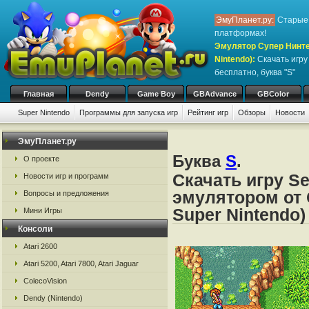
ЭмуПланет.ру:
Старые 
платформах!
Эмулятор Супер Нинте
Nintendo)
:
Скачать игр
бесплатно, буква "S"
Главная
Dendy
Game Boy
GBAdvance
GBColor
Super Nintendo
Программы для запуска игр
Рейтинг игр
Обзоры
Новости
Игры:
#
A
B
C
D
E
F
G
H
I
J
K
L
M
N
O
P
Q
R
S
ЭмуПланет.ру
Буква
S
.
О проекте
Скачать игру Se
Новости игр и программ
эмулятором от 
Вопросы и предложения
Super Nintendo)
Мини Игры
Консоли
Atari 2600
Atari 5200, Atari 7800, Atari Jaguar
ColecoVision
Dendy (Nintendo)