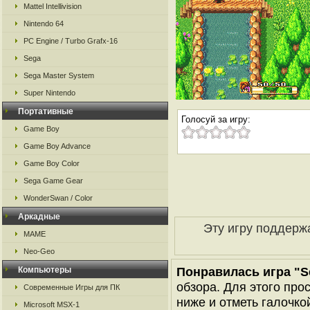
Mattel Intellivision
Nintendo 64
PC Engine / Turbo Grafx-16
Sega
Sega Master System
Super Nintendo
Портативные
Голосуй за игру:
Game Boy
Game Boy Advance
Game Boy Color
Sega Game Gear
WonderSwan / Color
Аркадные
Эту игру поддерж
MAME
Neo-Geo
Понравилась игра "S
Компьютеры
обзора. Для этого про
Современные Игры для ПК
ниже и отметь галочкой
Microsoft MSX-1