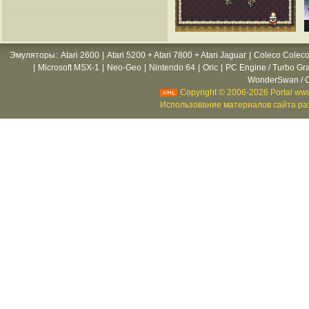
Эмуляторы
:
Atari 2600
|
Atari 5200 + Atari 7800 + Atari Jaguar
|
Coleco Coleco
|
Microsoft MSX-1
|
Neo-Geo
|
Nintendo 64
|
Oric
|
PC Engine / Turbo Gr
WonderSwan / C
Copyright © 2006-2026 Portal www
Использование материалов сайта раз