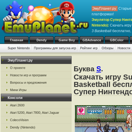
ЭмуПланет.ру:
Старые 
платформах!
Эмулятор Супер Нинте
Nintendo)
:
Скачать игр
3 Basketball
бесплатно, 
Главная
Dendy
Game Boy
GBAdvance
GBColor
Super Nintendo
Программы для запуска игр
Рейтинг игр
Обзоры
Новости
Игры:
#
A
B
C
D
E
F
G
H
I
J
K
L
M
N
O
P
Q
R
S
ЭмуПланет.ру
Буква
S
.
О проекте
Скачать игру Su
Новости игр и программ
Basketball бес
Вопросы и предложения
Супер Нинтендо
Мини Игры
Консоли
Atari 2600
Atari 5200, Atari 7800, Atari Jaguar
ColecoVision
Dendy (Nintendo)