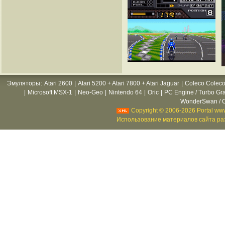
Эмуляторы
:
Atari 2600
|
Atari 5200 + Atari 7800 + Atari Jaguar
|
Coleco Coleco
|
Microsoft MSX-1
|
Neo-Geo
|
Nintendo 64
|
Oric
|
PC Engine / Turbo Gr
WonderSwan / C
Copyright © 2006-2026 Portal www
Использование материалов сайта раз