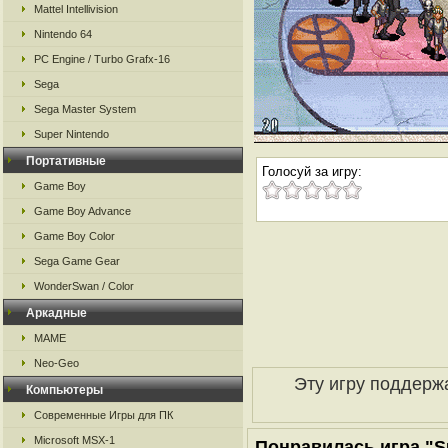
Mattel Intellivision
Nintendo 64
PC Engine / Turbo Grafx-16
Sega
Sega Master System
Super Nintendo
Портативные
Голосуй за игру:
Game Boy
Game Boy Advance
Game Boy Color
Sega Game Gear
WonderSwan / Color
Аркадные
MAME
Neo-Geo
Эту игру поддерж
Компьютеры
Современные Игры для ПК
Microsoft MSX-1
Понравилась игра "Su