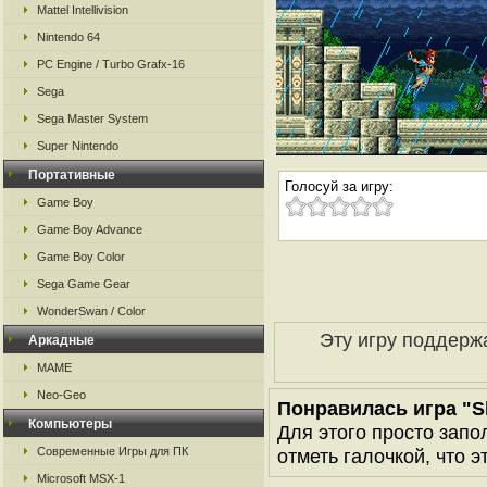
Mattel Intellivision
Nintendo 64
PC Engine / Turbo Grafx-16
Sega
Sega Master System
Super Nintendo
Портативные
Голосуй за игру:
Game Boy
Game Boy Advance
Game Boy Color
Sega Game Gear
WonderSwan / Color
Эту игру поддерж
Аркадные
MAME
Neo-Geo
Понравилась игра "S
Компьютеры
Для этого просто запо
Современные Игры для ПК
отметь галочкой, что э
Microsoft MSX-1