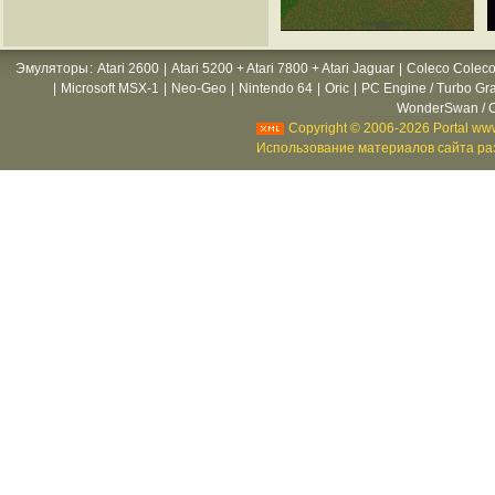
Эмуляторы
:
Atari 2600
|
Atari 5200 + Atari 7800 + Atari Jaguar
|
Coleco Coleco
|
Microsoft MSX-1
|
Neo-Geo
|
Nintendo 64
|
Oric
|
PC Engine / Turbo Gr
WonderSwan / C
Copyright © 2006-2026 Portal www
Использование материалов сайта раз