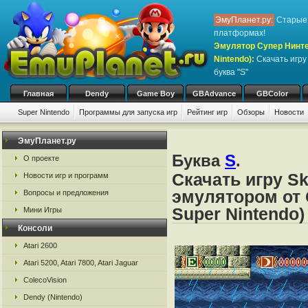
ЭмуПланет.ру:
Старые 
платформах!
Эмулятор Супер Нинте
Nintendo)
:
Скачать игр
буква "S"
Главная
Dendy
Game Boy
GBAdvance
GBColor
Super Nintendo
Программы для запуска игр
Рейтинг игр
Обзоры
Новости
Игры:
#
A
B
C
D
E
F
G
H
I
J
K
L
M
N
O
P
Q
R
S
ЭмуПланет.ру
Буква
S
.
О проекте
Скачать игру Sk
Новости игр и программ
эмулятором от 
Вопросы и предложения
Super Nintendo)
Мини Игры
Консоли
Atari 2600
Atari 5200, Atari 7800, Atari Jaguar
ColecoVision
Dendy (Nintendo)