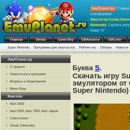
ЭмуПланет.ру:
Старые 
платформах!
Эмулятор Супер Нинте
Nintendo)
:
Скачать игр
буква "S"
Главная
Dendy
Game Boy
GBAdvance
GBColor
Super Nintendo
Программы для запуска игр
Рейтинг игр
Обзоры
Новости
Игры:
#
A
B
C
D
E
F
G
H
I
J
K
L
M
N
O
P
Q
R
S
ЭмуПланет.ру
Буква
S
.
О проекте
Скачать игру Su
Новости игр и программ
эмулятором от 
Вопросы и предложения
Super Nintendo)
Мини Игры
Консоли
Atari 2600
Atari 5200, Atari 7800, Atari Jaguar
ColecoVision
Dendy (Nintendo)