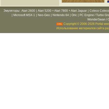
Эмуляторы
:
Atari 2600
|
Atari 5200 + Atari 7800 + Atari Jaguar
|
Coleco Coleco
|
Microsoft MSX-1
|
Neo-Geo
|
Nintendo 64
|
Oric
|
PC Engine / Turbo Gr
WonderSwan / C
Copyright © 2006-2026 Portal www
Использование материалов сайта раз