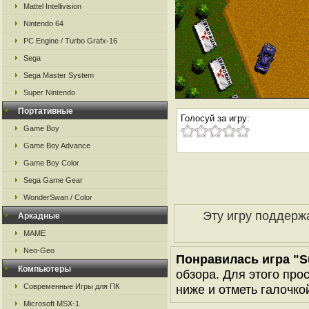
Mattel Intellivision
Nintendo 64
PC Engine / Turbo Grafx-16
Sega
Sega Master System
Super Nintendo
Портативные
Голосуй за игру:
Game Boy
Game Boy Advance
Game Boy Color
Sega Game Gear
WonderSwan / Color
Эту игру поддерж
Аркадные
MAME
Neo-Geo
Понравилась игра "Su
Компьютеры
обзора. Для этого про
Современные Игры для ПК
ниже и отметь галочкой
Microsoft MSX-1