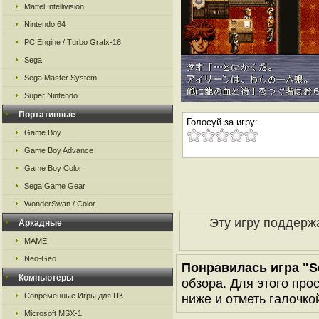
Mattel Intellivision
Nintendo 64
PC Engine / Turbo Grafx-16
Sega
Sega Master System
Super Nintendo
Портативные
Голосуй за игру:
Game Boy
Game Boy Advance
Game Boy Color
Sega Game Gear
WonderSwan / Color
Эту игру поддерж
Аркадные
MAME
Neo-Geo
Понравилась игра "S
Компьютеры
обзора. Для этого про
Современные Игры для ПК
ниже и отметь галочкой
Microsoft MSX-1