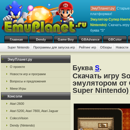
ЭмуПланет.ру:
Старые 
платформах!
Эмулятор Супер Нинте
Nintendo)
:
Скачать игр
буква "S"
Главная
Dendy
Game Boy
GBAdvance
GBColor
Super Nintendo
Программы для запуска игр
Рейтинг игр
Обзоры
Новости
Игры:
#
A
B
C
D
E
F
G
H
I
J
K
L
M
N
O
P
Q
R
S
ЭмуПланет.ру
Буква
S
.
О проекте
Скачать игру So
Новости игр и программ
эмулятором от 
Вопросы и предложения
Super Nintendo)
Мини Игры
Консоли
Atari 2600
Atari 5200, Atari 7800, Atari Jaguar
ColecoVision
Dendy (Nintendo)