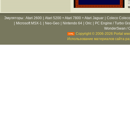
Эмуляторы
:
Atari 2600
|
Atari 5200 + Atari 7800 + Atari Jaguar
|
Coleco Coleco
|
Microsoft MSX-1
|
Neo-Geo
|
Nintendo 64
|
Oric
|
PC Engine / Turbo Gr
WonderSwan / C
Copyright © 2006-2026 Portal www
Использование материалов сайта раз