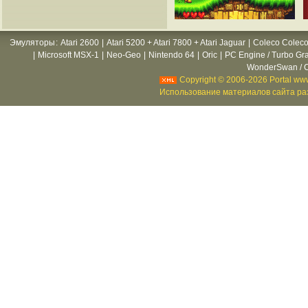
Эмуляторы
:
Atari 2600
|
Atari 5200 + Atari 7800 + Atari Jaguar
|
Coleco Coleco
|
Microsoft MSX-1
|
Neo-Geo
|
Nintendo 64
|
Oric
|
PC Engine / Turbo Gr
WonderSwan / C
Copyright © 2006-2026 Portal www
Использование материалов сайта раз