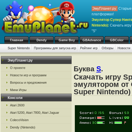
ЭмуПланет.ру:
Старые 
платформах!
Эмулятор Супер Нинте
Nintendo)
:
Скачать игр
"S"
Главная
Dendy
Game Boy
GBAdvance
GBColor
Super Nintendo
Программы для запуска игр
Рейтинг игр
Обзоры
Новости
Игры:
#
A
B
C
D
E
F
G
H
I
J
K
L
M
N
O
P
Q
R
S
ЭмуПланет.ру
Буква
S
.
О проекте
Скачать игру Sp
Новости игр и программ
эмулятором от 
Вопросы и предложения
Super Nintendo)
Мини Игры
Консоли
Atari 2600
Atari 5200, Atari 7800, Atari Jaguar
ColecoVision
Dendy (Nintendo)