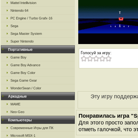
Mattel Intellivision
Nintendo 64
PC Engine / Turbo Grafx-16
Sega
Sega Master System
Super Nintendo
Портативные
Голосуй за игру:
Game Boy
Game Boy Advance
Game Boy Color
Sega Game Gear
WonderSwan / Color
Эту игру поддерж
Аркадные
MAME
Neo-Geo
Понравилась игра "S
Компьютеры
Для этого просто запо
Современные Игры для ПК
отметь галочкой, что э
Microsoft MSX-1