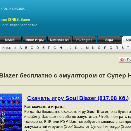
игры на новых
ндо (SNES, Super
у
Soul Blazer
бесплатно,
MAME
Мини Игры
Nintendo 64
PC Engine
Sega
SN
Игры:
#
A
B
C
D
E
F
G
H
I
J
K
L
M
N
O
P
Q
R
S
T
П
 Blazer бесплатно с эмулятором от Супер 
Скачать игру Soul Blazer (817.08 Кб.)
Как скачать и играть:
Когда Вы бесплатно скачаете игру
Soul Blazer
, она будет 
и файл у Вас сам по себе не запустится. Чтобы поиграть 
телефоне, КПК или PSP Вам потребуется специальная про
запуска этой игрушки (
Soul Blazer
от Супер Нинтендо (Super