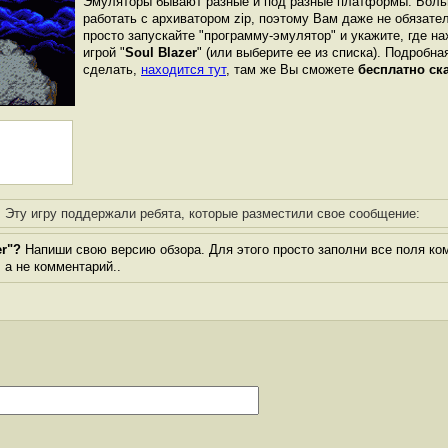
Эмуляторы бывают разные и под разные платформы. Боль
работать с архиватором zip, поэтому Вам даже не обязате
просто запускайте "программу-эмулятор" и укажите, где н
игрой "
Soul Blazer
" (или выберите ее из списка). Подробна
сделать,
находится тут
, там же Вы сможете
бесплатно ск
Эту игру поддержали ребята, которые разместили свое сообщение:
er"?
Напиши свою версию обзора. Для этого просто заполни все поля ко
, а не комментарий..