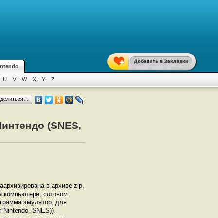
intendo
U
V
W
X
Y
Z
оделиться…
Нинтендо (SNES,
заархивирована в архиве zip,
на компьютере, сотовом
грамма эмулятор, для
 Nintendo, SNES)).