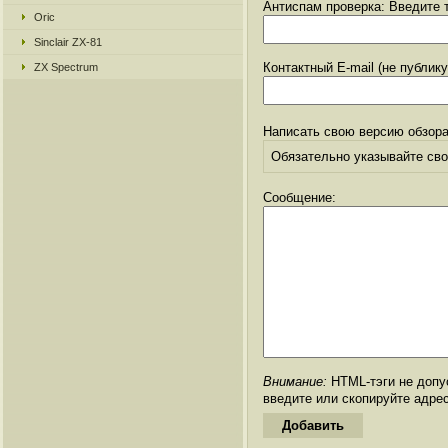
Антиспам проверка: Введите т
Oric
Sinclair ZX-81
Контактный E-mail (не публик
ZX Spectrum
Написать свою версию обзора
Обязательно указывайте свое
Сообщение:
Внимание:
HTML-тэги не допус
введите или скопируйте адре