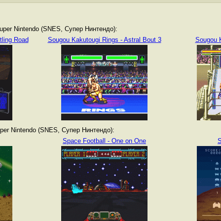
per Nintendo (SNES, Супер Нинтендо):
tling Road
Sougou Kakutougi Rings - Astral Bout 3
Sougou K
er Nintendo (SNES, Супер Нинтендо):
Space Football - One on One
S