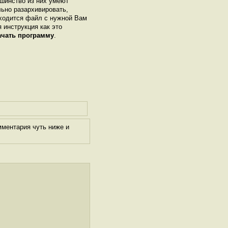
шинство из них умеют
льно разархивировать,
аходится файл с нужной Вам
я инструкция как это
ачать программу
.
мментария чуть ниже и