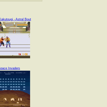
akutougi - Astral Bout
pace Invaders