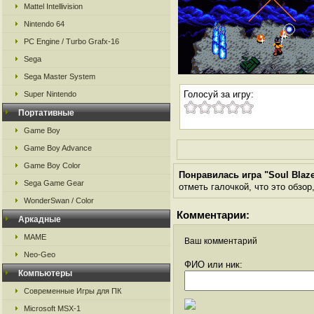
Mattel Intellivision
Nintendo 64
PC Engine / Turbo Grafx-16
Sega
Sega Master System
Голосуй за игру:
Super Nintendo
Портативные
Game Boy
Game Boy Advance
Game Boy Color
Понравилась игра "Soul Blaz
Sega Game Gear
отметь галочкой, что это обзор
WonderSwan / Color
Комментарии:
Аркадные
MAME
Ваш комментарий
Neo-Geo
ФИО или ник:
Компьютеры
Современные Игры для ПК
Microsoft MSX-1