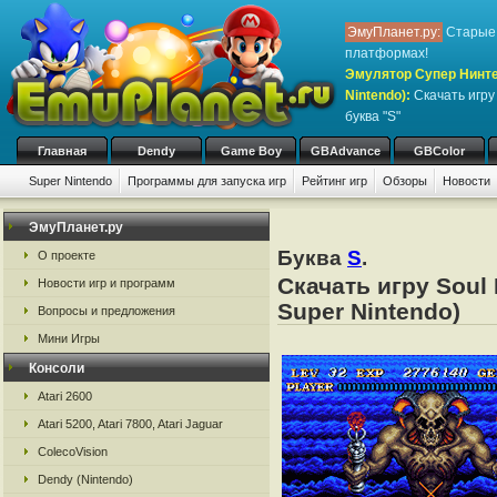
ЭмуПланет.ру:
Старые 
платформах!
Эмулятор Супер Нинте
Nintendo)
:
Скачать игр
буква "S"
Главная
Dendy
Game Boy
GBAdvance
GBColor
Super Nintendo
Программы для запуска игр
Рейтинг игр
Обзоры
Новости
ЭмуПланет.ру
Буква
S
.
О проекте
Скачать игру Soul
Новости игр и программ
Super Nintendo)
Вопросы и предложения
Мини Игры
Консоли
Atari 2600
Atari 5200, Atari 7800, Atari Jaguar
ColecoVision
Dendy (Nintendo)