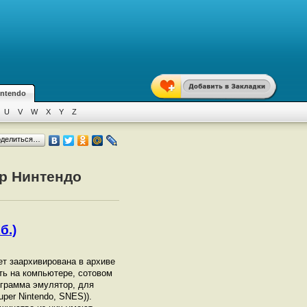
intendo
U
V
W
X
Y
Z
оделиться…
ер Нинтендо
б.)
дет заархивирована в архиве
ать на компьютере, сотовом
грамма эмулятор, для
per Nintendo, SNES)).