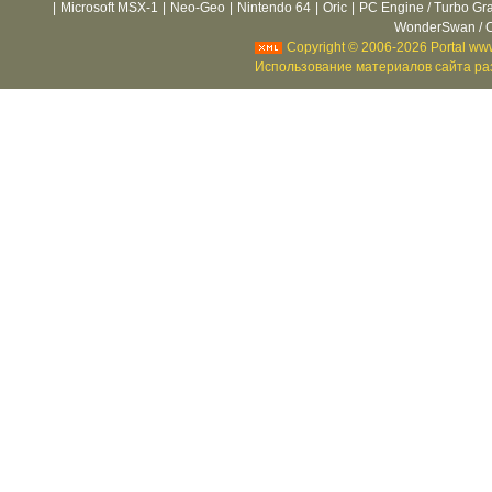
|
Microsoft MSX-1
|
Neo-Geo
|
Nintendo 64
|
Oric
|
PC Engine / Turbo Gr
WonderSwan / C
Copyright © 2006-2026 Portal www
Использование материалов сайта раз