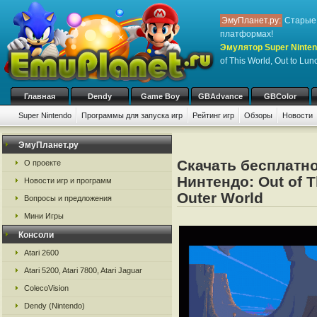
ЭмуПланет.ру:
Старые 
платформах!
Эмулятор Super Ninten
of This World, Out to Lun
Главная
Dendy
Game Boy
GBAdvance
GBColor
Super Nintendo
Программы для запуска игр
Рейтинг игр
Обзоры
Новости
Игры:
#
A
B
C
D
E
F
G
H
I
J
K
L
M
N
O
P
Q
R
S
ЭмуПланет.ру
Скачать бесплатно
О проекте
Нинтендо: Out of T
Новости игр и программ
Outer World
Вопросы и предложения
Мини Игры
Консоли
Atari 2600
Atari 5200, Atari 7800, Atari Jaguar
ColecoVision
Dendy (Nintendo)