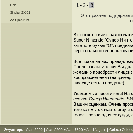
1
-
2
-
3
Oric
Sinclair ZX-81
Этот раздел поддержали 
ZX Spectrum
с
В соответствии с законодат
Super Nintendo (Супер Нинт
каталоге буквы "O", предна
персонального использовани
Все права на них принадлежа
После ознакомления Вы дол
желанию приобрести лиценз
воспроизведения (например: 
них еще есть в продаже).
Уважаемые посетители! На 
игр от Супер Нинтендо
(SNE
Вашим оценкам. Очень прос
того как Вы скачаете игру и
голос - ровно одну секунду, 
Эмуляторы
:
Atari 2600
|
Atari 5200 + Atari 7800 + Atari Jaguar
|
Coleco Coleco