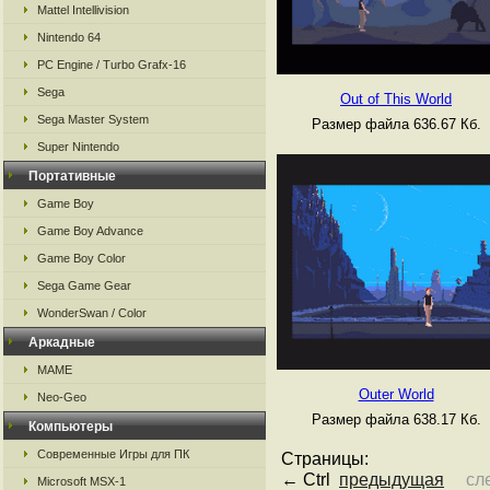
Mattel Intellivision
Nintendo 64
PC Engine / Turbo Grafx-16
Sega
Out of This World
Sega Master System
Размер файла 636.67 Кб.
Super Nintendo
Портативные
Game Boy
Game Boy Advance
Game Boy Color
Sega Game Gear
WonderSwan / Color
Аркадные
MAME
Outer World
Neo-Geo
Размер файла 638.17 Кб.
Компьютеры
Современные Игры для ПК
Страницы:
← Ctrl
предыдущая
сл
Microsoft MSX-1