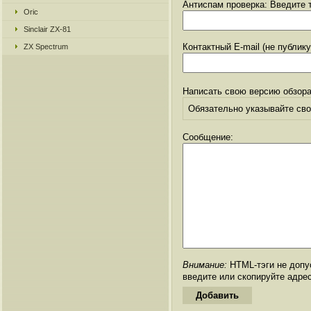
Антиспам проверка: Введите т
Oric
Sinclair ZX-81
Контактный E-mail (не публик
ZX Spectrum
Написать свою версию обзора
Обязательно указывайте свое
Сообщение:
Внимание:
HTML-тэги не допус
введите или скопируйте адре