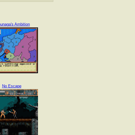
unaga's Ambition
No Escape