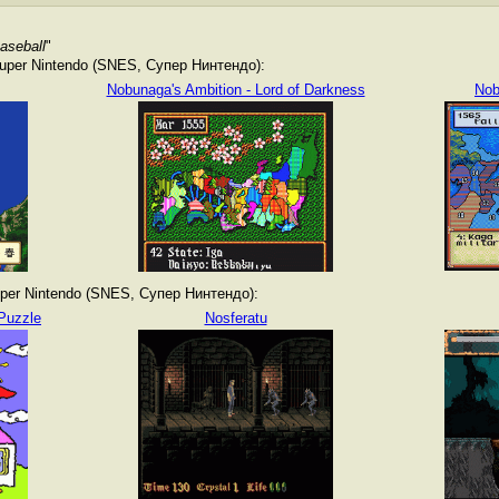
aseball
"
per Nintendo (SNES, Супер Нинтендо):
Nobunaga's Ambition - Lord of Darkness
Nob
er Nintendo (SNES, Супер Нинтендо):
 Puzzle
Nosferatu