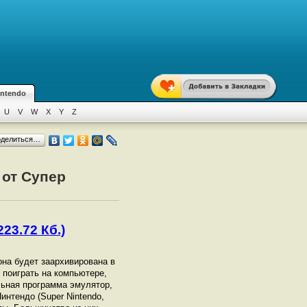
intendo
U
V
W
X
Y
Z
оделиться…
 от Супер
23.72 Кб.)
 она будет заархивирована в
ы поиграть на компьютере,
ьная программа эмулятор,
интендо (Super Nintendo,