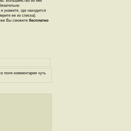
ы. Большинство из них
бязательно
 и укажите, где находится
берите ее из списка).
м же Вы сможете
бесплатно
се поля комментария чуть