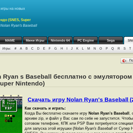
игры на новых
ндо (SNES, Super
у
Nolan Ryan's Baseball
MAME
Мини Игры
Nintendo 64
PC Engine
Sega
SN
Игры:
#
A
B
C
D
E
F
G
H
I
J
K
L
M
N
O
P
Q
R
S
T
П
n Ryan s Baseball бесплатно с эмулятором
uper Nintendo)
Скачать игру Nolan Ryan's Baseball (2
Как скачать и играть:
Когда Вы бесплатно скачаете игру
Nolan Ryan's Baseball
,
архиве zip, и файл у Вас сам по себе не запустится. Чтоб
сотовом телефоне, КПК или PSP Вам потребуется специал
для запуска этой игрушки (
Nolan Ryan's Baseball
от Супер Н