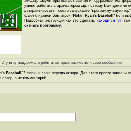
SNES)). Эмуляторы бывают разные и под разные платформ
умеют работать с архиватором zip, поэтому Вам даже не о
разархивировать, просто запускайте "программу-эмулятор"
файл с нужной Вам игрой "
Nolan Ryan's Baseball
" (или вы
Подробная инструкция как это сделать,
находится тут
, та
скачать программу
.
Эту игру поддержали ребята, которые разместили свое сообщение:
's Baseball"?
Напиши свою версию обзора. Для этого просто заполни в
о обзор, а не комментарий..