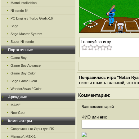
Mattel Intellivision
Nintendo 64
PC Engine / Turbo Grafx-16
Sega
Sega Master System
Голосуй за игру:
Super Nintendo
Портативные
Game Boy
Game Boy Advance
Game Boy Color
Понравилась игра "Nolan Ryan
Sega Game Gear
ниже и отметь галочкой, что эт
WonderSwan / Color
Комментарии:
Аркадные
MAME
Ваш комментарий
Neo-Geo
ФИО или ник:
Компьютеры
Современные Игры для ПК
Microsoft MSX-1