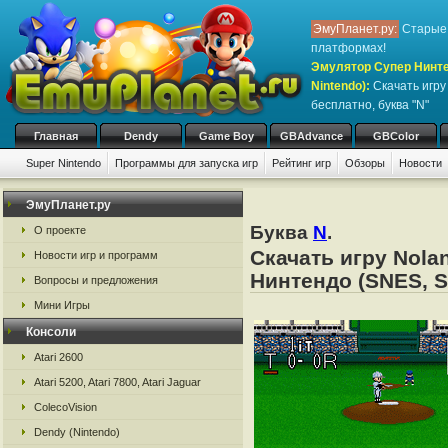
ЭмуПланет.ру:
Старые 
платформах!
Эмулятор Супер Нинте
Nintendo)
:
Скачать игр
бесплатно, буква "N"
Главная
Dendy
Game Boy
GBAdvance
GBColor
Super Nintendo
Программы для запуска игр
Рейтинг игр
Обзоры
Новости
ЭмуПланет.ру
Буква
N
.
О проекте
Скачать игру Nola
Новости игр и программ
Нинтендо (SNES, S
Вопросы и предложения
Мини Игры
Консоли
Atari 2600
Atari 5200, Atari 7800, Atari Jaguar
ColecoVision
Dendy (Nintendo)