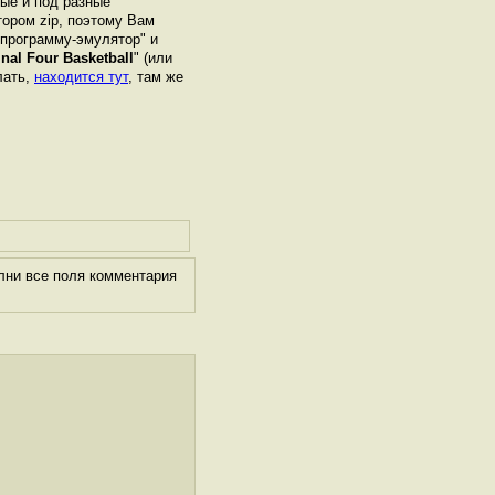
ные и под разные
ором zip, поэтому Вам
"программу-эмулятор" и
nal Four Basketball
" (или
лать,
находится тут
, там же
лни все поля комментария