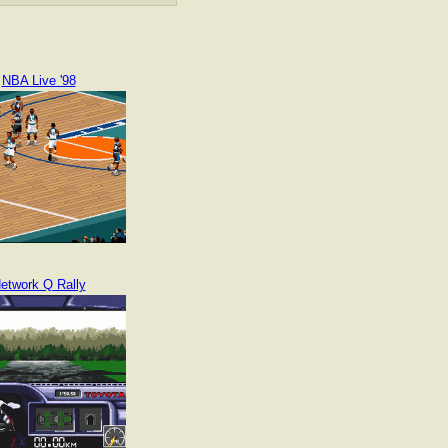
NBA Live '98
etwork Q Rally