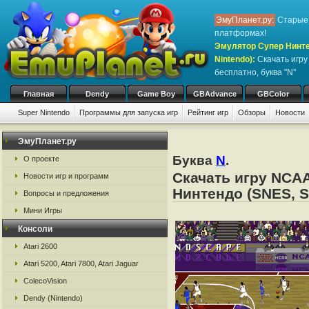
ЭмуПланет.ру:
Старые 
платформах!
Эмулятор Супер Нинте
Nintendo)
:
Скачать игр
бесплатно, буква "N"
Главная
Dendy
Game Boy
GBAdvance
GBColor
Super Nintendo
Программы для запуска игр
Рейтинг игр
Обзоры
Новости
ЭмуПланет.ру
Буква
N
.
О проекте
Скачать игру NCAA
Новости игр и программ
Нинтендо (SNES, S
Вопросы и предложения
Мини Игры
Консоли
Atari 2600
Atari 5200, Atari 7800, Atari Jaguar
ColecoVision
Dendy (Nintendo)