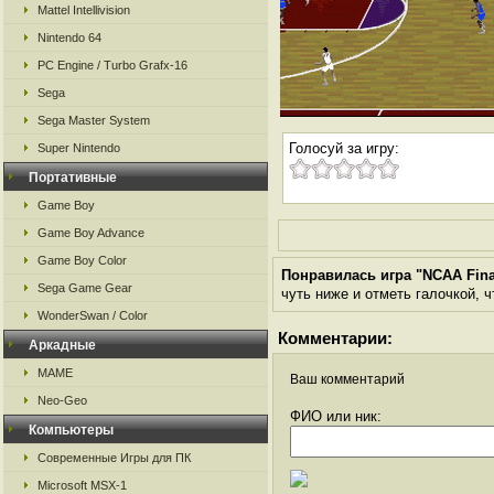
Mattel Intellivision
Nintendo 64
PC Engine / Turbo Grafx-16
Sega
Sega Master System
Голосуй за игру:
Super Nintendo
Портативные
Game Boy
Game Boy Advance
Game Boy Color
Понравилась игра "NCAA Final
Sega Game Gear
чуть ниже и отметь галочкой, ч
WonderSwan / Color
Комментарии:
Аркадные
MAME
Ваш комментарий
Neo-Geo
ФИО или ник:
Компьютеры
Современные Игры для ПК
Microsoft MSX-1