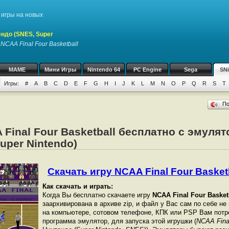
игры на новых
ндо (SNES, Super
у
NCAA Final Four Basketball
MAME
Мини Игры
Nintendo 64
PC Engine
Sega
SN
Игры:
#
A
B
C
D
E
F
G
H
I
J
K
L
M
N
O
P
Q
R
S
T
П
 Final Four Basketball бесплатно с эмуля
uper Nintendo)
Скачать игру NCAA Final Four Basketba
Как скачать и играть:
Когда Вы бесплатно скачаете игру
NCAA Final Four Basket
заархивирована в архиве zip, и файл у Вас сам по себе не
на компьютере, сотовом телефоне, КПК или PSP Вам потр
программа эмулятор, для запуска этой игрушки (
NCAA Final