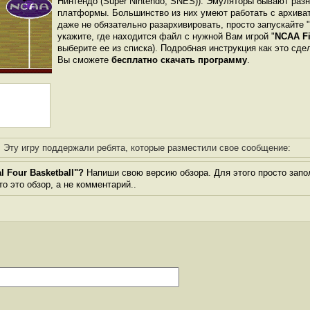
Нинтендо (Super Nintendo, SNES)). Эмуляторы бывают раз
платформы. Большинство из них умеют работать с архиват
даже не обязательно разархивировать, просто запускайте 
укажите, где находится файл с нужной Вам игрой "
NCAA Fi
выберите ее из списка). Подробная инструкция как это сде
Вы сможете
бесплатно скачать программу
.
Эту игру поддержали ребята, которые разместили свое сообщение:
 Four Basketball"?
Напиши свою версию обзора. Для этого просто запо
то это обзор, а не комментарий..