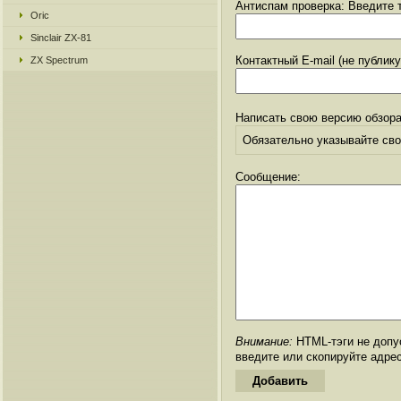
Антиспам проверка: Введите т
Oric
Sinclair ZX-81
Контактный E-mail (не публик
ZX Spectrum
Написать свою версию обзора
Обязательно указывайте свое
Сообщение:
Внимание:
HTML-тэги не допус
введите или скопируйте адре