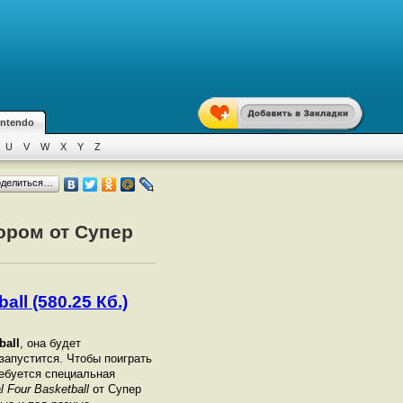
intendo
U
V
W
X
Y
Z
оделиться…
тором от Супер
ll (580.25 Кб.)
ball
, она будет
 запустится. Чтобы поиграть
ебуется специальная
 Four Basketball
от Супер