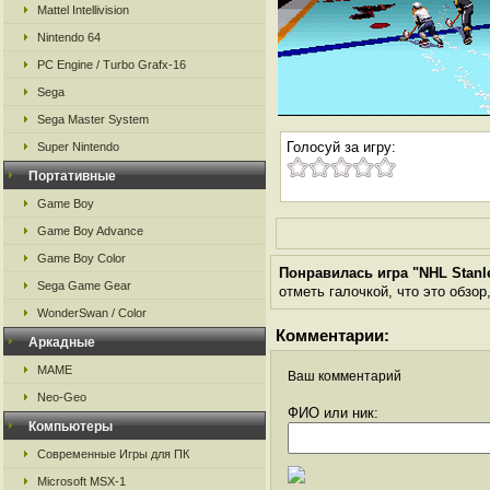
Mattel Intellivision
Nintendo 64
PC Engine / Turbo Grafx-16
Sega
Sega Master System
Голосуй за игру:
Super Nintendo
Портативные
Game Boy
Game Boy Advance
Game Boy Color
Понравилась игра "NHL Stanl
Sega Game Gear
отметь галочкой, что это обзор
WonderSwan / Color
Комментарии:
Аркадные
MAME
Ваш комментарий
Neo-Geo
ФИО или ник:
Компьютеры
Современные Игры для ПК
Microsoft MSX-1