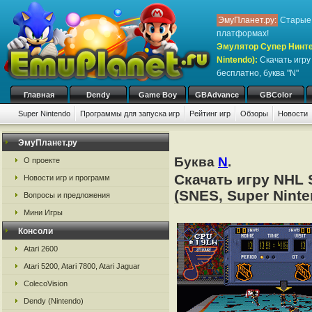
ЭмуПланет.ру:
Старые 
платформах!
Эмулятор Супер Нинте
Nintendo)
:
Скачать игр
бесплатно, буква "N"
Главная
Dendy
Game Boy
GBAdvance
GBColor
Super Nintendo
Программы для запуска игр
Рейтинг игр
Обзоры
Новости
ЭмуПланет.ру
Буква
N
.
О проекте
Скачать игру NHL 
Новости игр и программ
(SNES, Super Ninte
Вопросы и предложения
Мини Игры
Консоли
Atari 2600
Atari 5200, Atari 7800, Atari Jaguar
ColecoVision
Dendy (Nintendo)