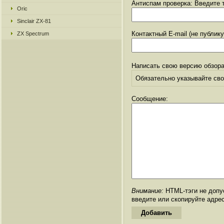
Антиспам проверка: Введите т
Oric
Sinclair ZX-81
Контактный E-mail (не публик
ZX Spectrum
Написать свою версию обзора
Обязательно указывайте свое
Сообщение:
Внимание:
HTML-тэги не допус
введите или скопируйте адре