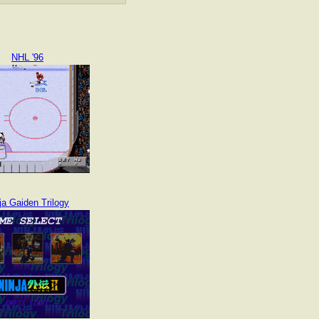
NHL '96
ja Gaiden Trilogy