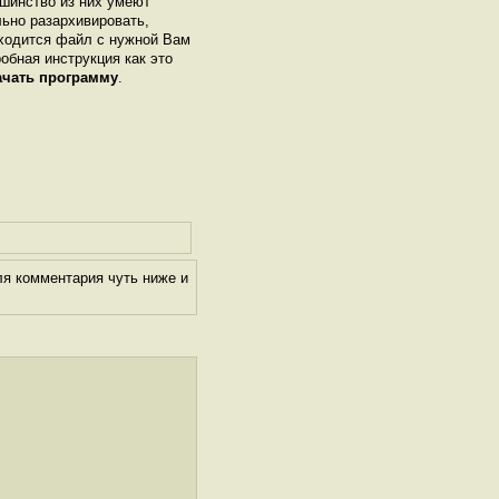
шинство из них умеют
льно разархивировать,
аходится файл с нужной Вам
робная инструкция как это
ачать программу
.
ля комментария чуть ниже и