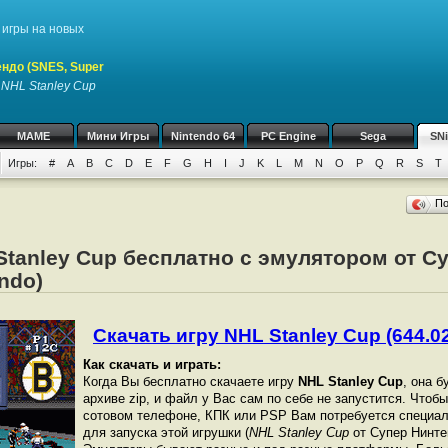
игры на новых
ндо (SNES, Super
у
NHL Stanley Cup
MAME
Мини Игры
Nintendo 64
PC Engine
Sega
SN
Игры:
#
A
B
C
D
E
F
G
H
I
J
K
L
M
N
O
P
Q
R
S
T
П
Stanley Cup бесплатно с эмулятором от С
ndo)
Скачать игру NHL Stanley Cup (644.02
Как скачать и играть:
Когда Вы бесплатно скачаете игру
NHL Stanley Cup
, она б
архиве zip, и файл у Вас сам по себе не запустится. Чтоб
сотовом телефоне, КПК или PSP Вам потребуется специал
для запуска этой игрушки (
NHL Stanley Cup
от Супер Нинтен