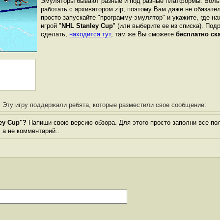
Эмуляторы бывают разные и под разные платформы. Боль
работать с архиватором zip, поэтому Вам даже не обязате
просто запускайте "программу-эмулятор" и укажите, где н
игрой "
NHL Stanley Cup
" (или выберите ее из списка). Под
сделать,
находится тут
, там же Вы сможете
бесплатно ск
Эту игру поддержали ребята, которые разместили свое сообщение:
ey Cup"?
Напиши свою версию обзора. Для этого просто заполни все по
, а не комментарий..