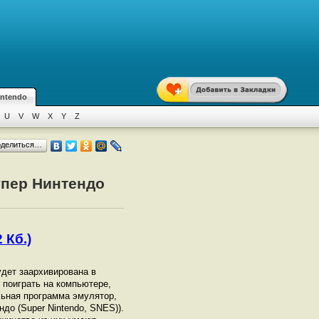
intendo
U
V
W
X
Y
Z
оделиться…
упер Нинтендо
 Кб.)
удет заархивирована в
ы поиграть на компьютере,
ьная программа эмулятор,
до (Super Nintendo, SNES)).