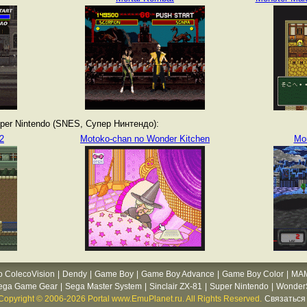
er Nintendo (SNES, Супер Нинтендо):
2
Motoko-chan no Wonder Kitchen
Mou
o ColecoVision
|
Dendy
|
Game Boy
|
Game Boy Advance
|
Game Boy Color
|
MA
ega Game Gear
|
Sega Master System
|
Sinclair ZX-81
|
Super Nintendo
|
WonderS
Copyright © 2006-2026 Portal www.EmuPlanet.ru. All Rights Reserved.
Связаться 