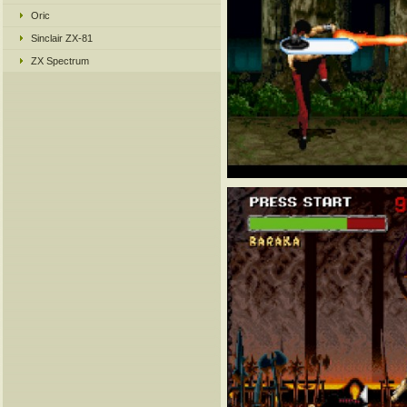
Oric
Sinclair ZX-81
ZX Spectrum