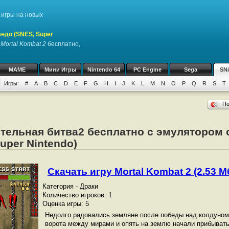
игры на новых
ндо (SNES, Super
у
Mortal Kombat 2
бесплатно,
MAME
Мини Игры
Nintendo 64
PC Engine
Sega
SN
Игры:
#
A
B
C
D
E
F
G
H
I
J
K
L
M
N
O
P
Q
R
S
T
П
тельная битва2 бесплатно с эмулятором 
uper Nintendo)
Скачать игру Mortal Kombat 2 (2.53 Мб
Категория - Драки
Количество игроков: 1
Оценка игры: 5
Недолго радовались земляне после победы над колдуном 
ворота между мирами и опять на землю начали прибывать 