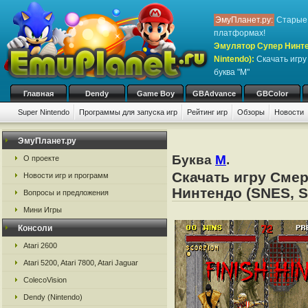
ЭмуПланет.ру:
Старые 
платформах!
Эмулятор Супер Нинте
Nintendo)
:
Скачать игр
буква "M"
Главная
Dendy
Game Boy
GBAdvance
GBColor
Super Nintendo
Программы для запуска игр
Рейтинг игр
Обзоры
Новости
ЭмуПланет.ру
Буква
M
.
О проекте
Скачать игру Смер
Новости игр и программ
Нинтендо (SNES, S
Вопросы и предложения
Мини Игры
Консоли
Atari 2600
Atari 5200, Atari 7800, Atari Jaguar
ColecoVision
Dendy (Nintendo)