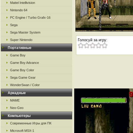
Mattel Intellivision
Nintendo 64
PC Engine / Turbo Grafx-16
Sega
Sega Master System
Голосуй за игру:
Super Nintendo
Портативные
Game Boy
Game Boy Advance
Game Boy Color
Sega Game Gear
WonderSwan / Color
Аркадные
MAME
Neo-Geo
Компьютеры
Современные Игры для ПК
Microsoft MSX-1