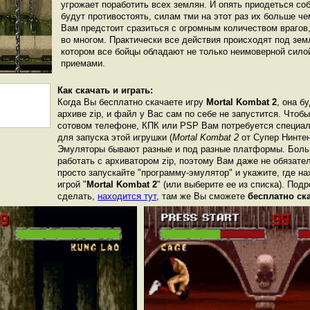
угрожает поработить всех землян. И опять приодеться со
будут противостоять, силам тми на этот раз их больше ч
Вам предстоит сразиться с огромным количеством врагов,
во многом. Практически все действия происходят под зем
котором все бойцы обладают не только неимоверной сило
приемами.
Как скачать и играть:
Когда Вы бесплатно скачаете игру
Mortal Kombat 2
, она б
архиве zip, и файл у Вас сам по себе не запустится. Чтоб
сотовом телефоне, КПК или PSP Вам потребуется специал
для запуска этой игрушки (
Mortal Kombat 2
от Супер Нинтен
Эмуляторы бывают разные и под разные платформы. Боль
работать с архиватором zip, поэтому Вам даже не обязате
просто запускайте "программу-эмулятор" и укажите, где н
игрой "
Mortal Kombat 2
" (или выберите ее из списка). Под
сделать,
находится тут
, там же Вы сможете
бесплатно ск