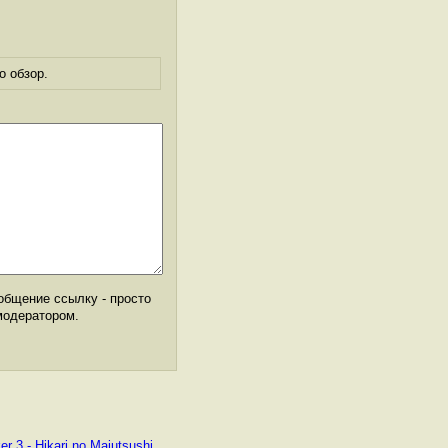
о обзор.
общение ссылку - просто
модератором.
r 3 - Hikari no Majutsushi