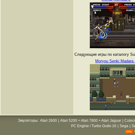
Следующие игры по каталогу Sup
Moryou Senki Madara 
Эмуляторы
:
Atari 2600
|
Atari 5200 + Atari 7800 + Atari Jaguar
|
Colec
PC Engine / Turbo Grafx-16
|
Sega
|
S