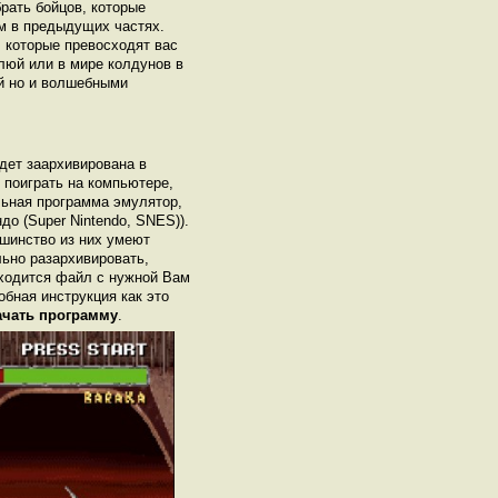
брать бойцов, которые
ем в предыдущих частях.
 которые превосходят вас
люй или в мире колдунов в
й но и волшебными
удет заархивирована в
ы поиграть на компьютере,
ьная программа эмулятор,
до (Super Nintendo, SNES)).
шинство из них умеют
льно разархивировать,
аходится файл с нужной Вам
робная инструкция как это
ачать программу
.