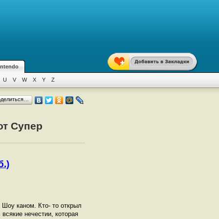
intendo
U
V
W
X
Y
Z
оделиться…
от Супер
.)
Шоу каном. Кто- то открыл
всякие нечестии, которая