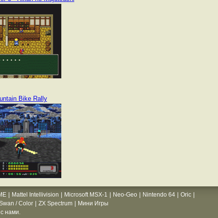
ntain Bike Rally
ME
|
Mattel Intellivision
|
Microsoft MSX-1
|
Neo-Geo
|
Nintendo 64
|
Oric
|
wan / Color
|
ZX Spectrum
|
Мини Игры
с нами.