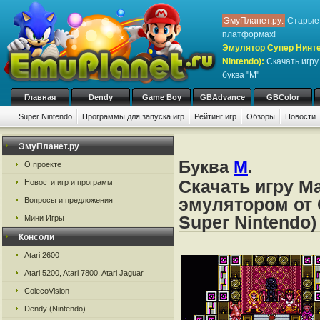
ЭмуПланет.ру:
Старые 
платформах!
Эмулятор Супер Нинте
Nintendo)
:
Скачать игр
буква "M"
Главная
Dendy
Game Boy
GBAdvance
GBColor
Super Nintendo
Программы для запуска игр
Рейтинг игр
Обзоры
Новости
Игры:
#
A
B
C
D
E
F
G
H
I
J
K
L
M
N
O
P
Q
R
S
ЭмуПланет.ру
Буква
M
.
О проекте
Скачать игру M
Новости игр и программ
эмулятором от 
Вопросы и предложения
Super Nintendo)
Мини Игры
Консоли
Atari 2600
Atari 5200, Atari 7800, Atari Jaguar
ColecoVision
Dendy (Nintendo)