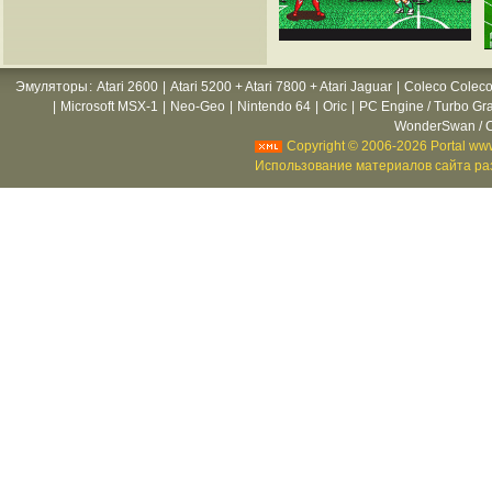
Эмуляторы
:
Atari 2600
|
Atari 5200 + Atari 7800 + Atari Jaguar
|
Coleco Coleco
|
Microsoft MSX-1
|
Neo-Geo
|
Nintendo 64
|
Oric
|
PC Engine / Turbo Gr
WonderSwan / C
Copyright © 2006-2026 Portal www
Использование материалов сайта раз