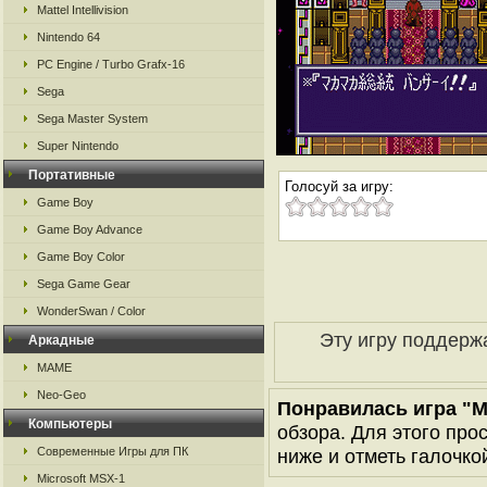
Mattel Intellivision
Nintendo 64
PC Engine / Turbo Grafx-16
Sega
Sega Master System
Super Nintendo
Портативные
Голосуй за игру:
Game Boy
Game Boy Advance
Game Boy Color
Sega Game Gear
WonderSwan / Color
Эту игру поддерж
Аркадные
MAME
Neo-Geo
Понравилась игра "M
Компьютеры
обзора. Для этого про
Современные Игры для ПК
ниже и отметь галочкой
Microsoft MSX-1