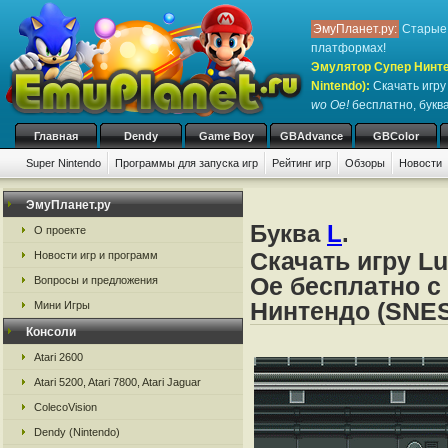
ЭмуПланет.ру:
Старые 
платформах!
Эмулятор Супер Нинте
Nintendo)
:
Скачать игр
wo Oe!
бесплатно, буква
Главная
Dendy
Game Boy
GBAdvance
GBColor
Super Nintendo
Программы для запуска игр
Рейтинг игр
Обзоры
Новости
Игры:
#
A
B
C
D
E
F
G
H
I
J
K
L
M
N
O
P
Q
R
S
ЭмуПланет.ру
Буква
L
.
О проекте
Скачать игру Lu
Новости игр и программ
Oe бесплатно с
Вопросы и предложения
Нинтендо (SNES
Мини Игры
Консоли
Atari 2600
Atari 5200, Atari 7800, Atari Jaguar
ColecoVision
Dendy (Nintendo)