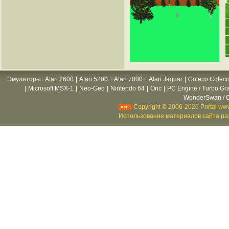
Эмуляторы
:
Atari 2600
|
Atari 5200 + Atari 7800 + Atari Jaguar
|
Coleco Coleco
|
Microsoft MSX-1
|
Neo-Geo
|
Nintendo 64
|
Oric
|
PC Engine / Turbo Gr
WonderSwan / C
Copyright © 2006-2026 Portal www
Использование материалов сайта раз