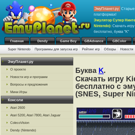
ЭмуПланет.ру:
Старые 
платформах!
Эмулятор Супер Нинте
Nintendo)
:
Скачать игр
бесплатно, буква "K"
Главная
Dendy
Game Boy
GBAdvance
GBColor
Super Nintendo
Программы для запуска игр
Рейтинг игр
Обзоры
Новости
Игры:
#
A
B
C
D
E
F
G
H
I
J
K
L
M
N
O
P
Q
R
S
ЭмуПланет.ру
Буква
K
.
О проекте
Скачать игру Ki
Новости игр и программ
бесплатно с эм
Вопросы и предложения
(SNES, Super Ni
Мини Игры
Консоли
Atari 2600
Atari 5200, Atari 7800, Atari Jaguar
ColecoVision
Dendy (Nintendo)