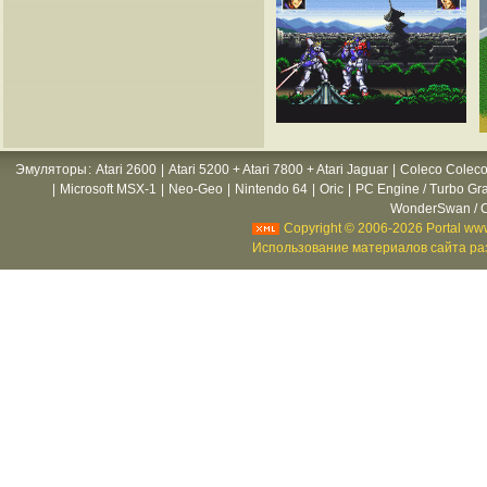
Эмуляторы
:
Atari 2600
|
Atari 5200 + Atari 7800 + Atari Jaguar
|
Coleco Coleco
|
Microsoft MSX-1
|
Neo-Geo
|
Nintendo 64
|
Oric
|
PC Engine / Turbo Gr
WonderSwan / C
Copyright © 2006-2026 Portal www
Использование материалов сайта раз