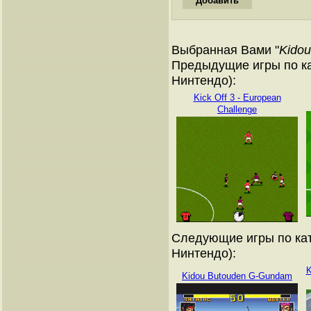
Выбранная Вами "
Kidou
Предыдущие игры по ка
Нинтендо):
Kick Off 3 - European
Challenge
Следующие игры по кат
Нинтендо):
K
Kidou Butouden G-Gundam