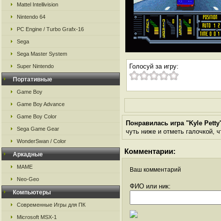
Mattel Intellivision
Nintendo 64
PC Engine / Turbo Grafx-16
Sega
Sega Master System
Голосуй за игру:
Super Nintendo
Портативные
Game Boy
Game Boy Advance
Game Boy Color
Понравилась игра "Kyle Petty
Sega Game Gear
чуть ниже и отметь галочкой, ч
WonderSwan / Color
Комментарии:
Аркадные
MAME
Ваш комментарий
Neo-Geo
ФИО или ник:
Компьютеры
Современные Игры для ПК
Microsoft MSX-1