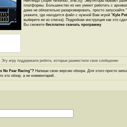
Нинтендо (Super Nintendo, SNES)). Эмуляторы бывают раз
платформы. Большинство из них умеют работать с архиват
даже не обязательно разархивировать, просто запускайте 
укажите, где находится файл с нужной Вам игрой "
Kyle Pet
выберите ее из списка). Подробная инструкция как это сде
Вы сможете
бесплатно скачать программу
.
Эту игру поддержали ребята, которые разместили свое сообщение:
's No Fear Racing"?
Напиши свою версию обзора. Для этого просто запо
то это обзор, а не комментарий..