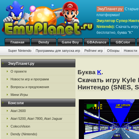
ЭмуПланет.ру:
Старые 
платформах!
Эмулятор Супер Нинте
Nintendo)
:
Скачать игр
бесплатно, буква "K"
Главная
Dendy
Game Boy
GBAdvance
GBColor
Super Nintendo
Программы для запуска игр
Рейтинг игр
Обзоры
Новости
ЭмуПланет.ру
Буква
K
.
О проекте
Скачать игру Kyle
Новости игр и программ
Нинтендо (SNES, S
Вопросы и предложения
Мини Игры
Консоли
Atari 2600
Atari 5200, Atari 7800, Atari Jaguar
ColecoVision
Dendy (Nintendo)