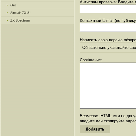
Антиспам проверка: Введите т
Oric
Sinclair ZX-81
Контактный E-mail (не публик
ZX Spectrum
Написать свою версию обзора
Обязательно указывайте свое
Сообщение:
Внимание:
HTML-тэги не допус
введите или скопируйте адре