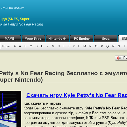
игры на новых
ндо (SNES, Super
у
Kyle Petty's No Fear Racing
MAME
Мини Игры
Nintendo 64
PC Engine
Sega
SN
Игры:
#
A
B
C
D
E
F
G
H
I
J
K
L
M
N
O
P
Q
R
S
T
П
 Petty s No Fear Racing бесплатно с эмуля
uper Nintendo)
Скачать игру Kyle Petty's No Fear Rac
Как скачать и играть:
Когда Вы бесплатно скачаете игру
Kyle Petty's No Fear Ra
заархивирована в архиве zip, и файл у Вас сам по себе не
на компьютере, сотовом телефоне, КПК или PSP Вам потр
программа эмулятор, для запуска этой игрушки (
Kyle Petty