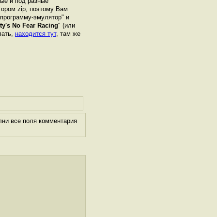
ные и под разные
ором zip, поэтому Вам
"программу-эмулятор" и
ty's No Fear Racing
" (или
лать,
находится тут
, там же
лни все поля комментария