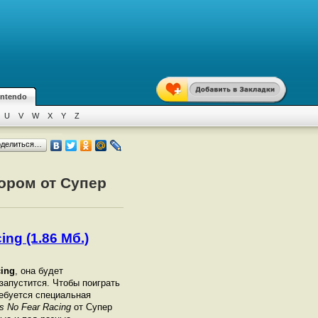
intendo
U
V
W
X
Y
Z
оделиться…
тором от Супер
ing (1.86 Мб.)
cing
, она будет
 запустится. Чтобы поиграть
ебуется специальная
's No Fear Racing
от Супер