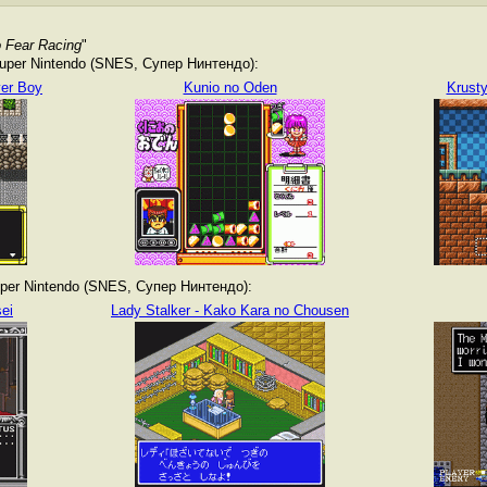
o Fear Racing
"
per Nintendo (SNES, Супер Нинтендо):
ver Boy
Kunio no Oden
Krust
er Nintendo (SNES, Супер Нинтендо):
ei
Lady Stalker - Kako Kara no Chousen