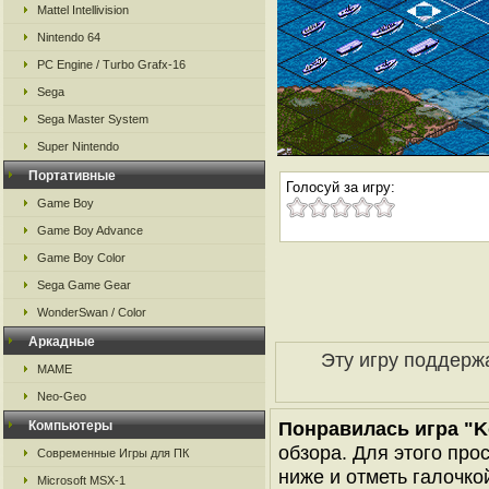
Mattel Intellivision
Nintendo 64
PC Engine / Turbo Grafx-16
Sega
Sega Master System
Super Nintendo
Портативные
Голосуй за игру:
Game Boy
Game Boy Advance
Game Boy Color
Sega Game Gear
WonderSwan / Color
Аркадные
Эту игру поддерж
MAME
Neo-Geo
Понравилась игра "Ko
Компьютеры
обзора. Для этого про
Современные Игры для ПК
ниже и отметь галочкой
Microsoft MSX-1