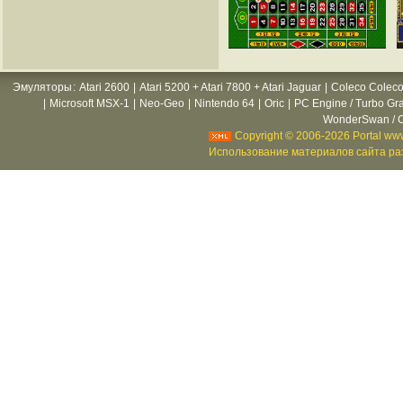
Эмуляторы
:
Atari 2600
|
Atari 5200 + Atari 7800 + Atari Jaguar
|
Coleco Coleco
|
Microsoft MSX-1
|
Neo-Geo
|
Nintendo 64
|
Oric
|
PC Engine / Turbo Gr
WonderSwan / C
Copyright © 2006-2026 Portal www
Использование материалов сайта раз