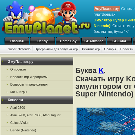
ЭмуПланет.ру:
Старые 
платформах!
Эмулятор Супер Нинте
Nintendo)
:
Скачать игр
бесплатно, буква "K"
Главная
Dendy
Game Boy
GBAdvance
GBColor
Super Nintendo
Программы для запуска игр
Рейтинг игр
Обзоры
Новости
Игры:
#
A
B
C
D
E
F
G
H
I
J
K
L
M
N
O
P
Q
R
S
ЭмуПланет.ру
Буква
K
.
О проекте
Скачать игру Ko
Новости игр и программ
эмулятором от 
Вопросы и предложения
Super Nintendo)
Мини Игры
Консоли
Atari 2600
Atari 5200, Atari 7800, Atari Jaguar
ColecoVision
Dendy (Nintendo)