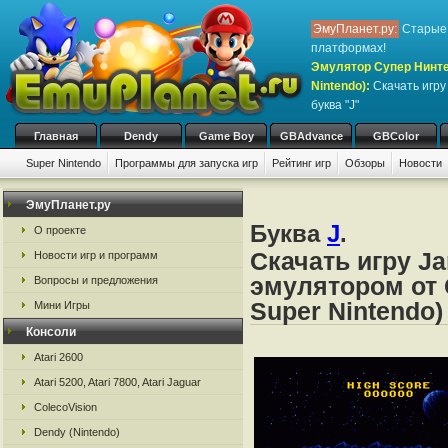
ЭмуПланет.ру:
Старые 
платформах!
Эмулятор Супер Нинте
Nintendo)
:
Скачать игр
буква "J"
Главная
Dendy
Game Boy
GBAdvance
GBColor
Super Nintendo
Программы для запуска игр
Рейтинг игр
Обзоры
Новости
Игры:
#
A
B
C
D
E
F
G
H
I
J
K
L
M
N
O
P
Q
R
S
ЭмуПланет.ру
Буква
J
.
О проекте
Скачать игру J
Новости игр и программ
эмулятором от 
Вопросы и предложения
Super Nintendo)
Мини Игры
Консоли
Atari 2600
Atari 5200, Atari 7800, Atari Jaguar
ColecoVision
Dendy (Nintendo)