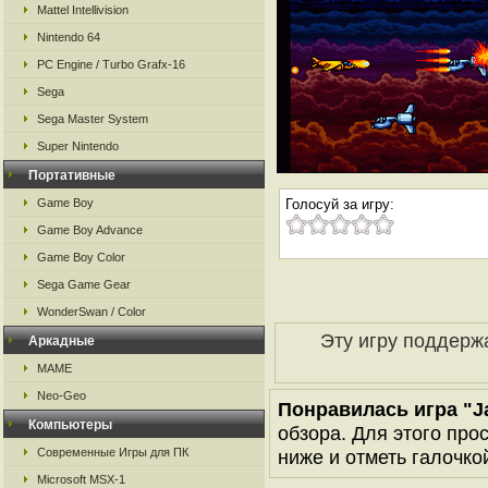
Mattel Intellivision
Nintendo 64
PC Engine / Turbo Grafx-16
Sega
Sega Master System
Super Nintendo
Портативные
Game Boy
Голосуй за игру:
Game Boy Advance
Game Boy Color
Sega Game Gear
WonderSwan / Color
Эту игру поддерж
Аркадные
MAME
Neo-Geo
Понравилась игра "J
Компьютеры
обзора. Для этого про
Современные Игры для ПК
ниже и отметь галочкой
Microsoft MSX-1