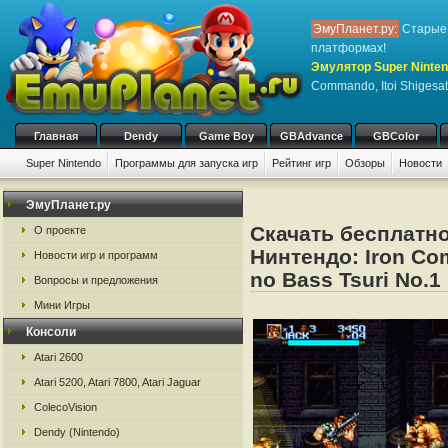
ЭмуПланет.ру:
Старые 
платформах!
Эмулятор Super Nintend
Commando, Itoi Shigesat
Главная
Dendy
Game Boy
GBAdvance
GBColor
Super Nintendo
Программы для запуска игр
Рейтинг игр
Обзоры
Новости
Игры:
#
A
B
C
D
E
F
G
H
I
J
K
L
M
N
O
P
Q
R
S
ЭмуПланет.ру
Скачать бесплатно
О проекте
Нинтендо: Iron Co
Новости игр и программ
no Bass Tsuri No.1
Вопросы и предложения
Мини Игры
Консоли
Atari 2600
Atari 5200, Atari 7800, Atari Jaguar
ColecoVision
Dendy (Nintendo)