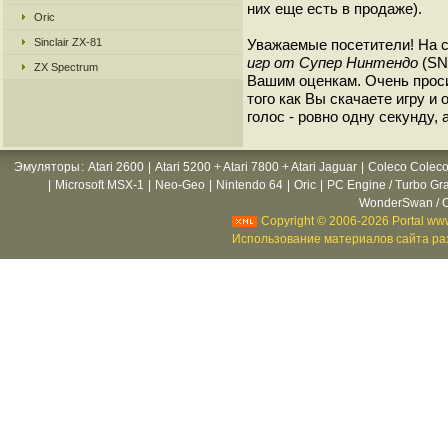
них еще есть в продаже).
Oric
Sinclair ZX-81
Уважаемые посетители! На 
игр от Супер Нинтендо
(SNE
ZX Spectrum
Вашим оценкам. Очень прос
того как Вы скачаете игру и
голос - ровно одну секунду, 
Эмуляторы
:
Atari 2600
|
Atari 5200 + Atari 7800 + Atari Jaguar
|
Coleco Coleco
|
Microsoft MSX-1
|
Neo-Geo
|
Nintendo 64
|
Oric
|
PC Engine / Turbo Gr
WonderSwan / C
Copyright © 2006-2026 Portal www
Использование материалов сайта раз