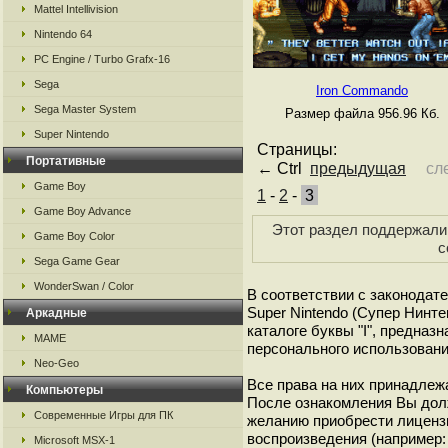
Mattel Intellivision
Nintendo 64
PC Engine / Turbo Grafx-16
Sega
Iron Commando
Sega Master System
Размер файла 956.96 Кб.
Super Nintendo
Страницы:
Портативные
← Ctrl
предыдущая
сл
Game Boy
1
-
2
-
3
Game Boy Advance
Этот раздел поддержали 
Game Boy Color
с
Sega Game Gear
WonderSwan / Color
В соответствии с законодат
Super Nintendo (Супер Нинт
Аркадные
каталоге буквы "I", предна
MAME
персонального использовани
Neo-Geo
Все права на них принадлежа
Компьютеры
После ознакомления Вы дол
Современные Игры для ПК
желанию приобрести лиценз
воспроизведения (например: 
Microsoft MSX-1