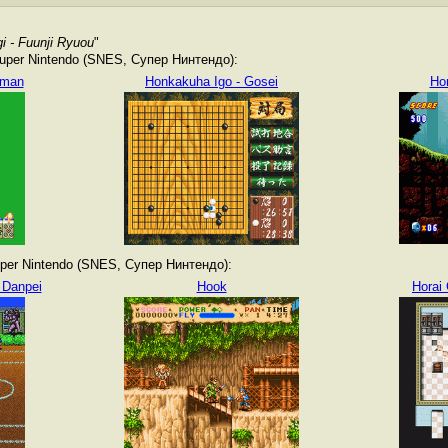
 - Fuunji Ryuou
"
per Nintendo (SNES, Супер Нинтендо):
uman
Honkakuha Igo - Gosei
Ho
er Nintendo (SNES, Супер Нинтендо):
 Danpei
Hook
Horai