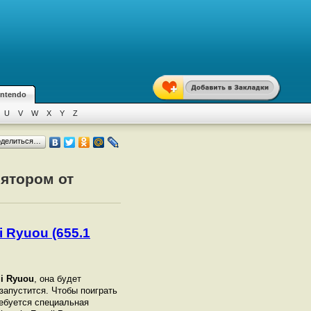
intendo
U
V
W
X
Y
Z
оделиться…
лятором от
i Ryuou (655.1
ji Ryuou
, она будет
 запустится. Чтобы поиграть
ебуется специальная