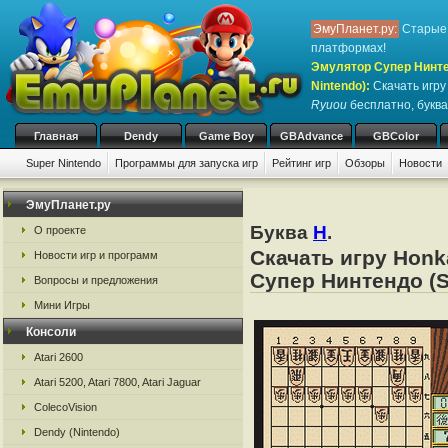
ЭмуПланет.ру:
Старые 
платформах!
Эмулятор Супер Нинте
Nintendo)
:
Скачать игр
Ryuou
бесплатно, буква
Главная
Dendy
Game Boy
GBAdvance
GBColor
Super Nintendo
Программы для запуска игр
Рейтинг игр
Обзоры
Новости
ЭмуПланет.ру
Буква
H
.
О проекте
Скачать игру Honk
Новости игр и программ
Супер Нинтендо (S
Вопросы и предложения
Мини Игры
Консоли
Atari 2600
Atari 5200, Atari 7800, Atari Jaguar
ColecoVision
Dendy (Nintendo)