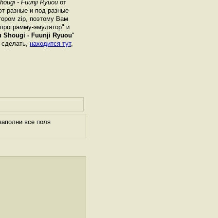
ougi - Fuunji Ryuou
от
ют разные и под разные
ором zip, поэтому Вам
"программу-эмулятор" и
 Shougi - Fuunji Ryuou
"
о сделать,
находится тут
,
заполни все поля