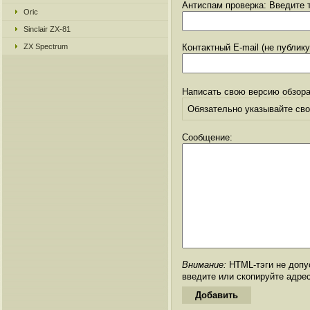
Антиспам проверка: Введите т
Oric
Sinclair ZX-81
ZX Spectrum
Контактный E-mail (не публик
Написать свою версию обзора
Обязательно указывайте свое
Сообщение:
Внимание:
HTML-тэги не допус
введите или скопируйте адре