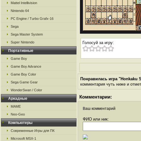
Mattel Intellivision
Nintendo 64
PC Engine / Turbo Grafx-16
Sega
Sega Master System
Super Nintendo
Голосуй за игру:
Портативные
Game Boy
Game Boy Advance
Game Boy Color
Понравилась игра "Honkaku S
Sega Game Gear
комментария чуть ниже и отметь
WonderSwan / Color
Комментарии:
Аркадные
MAME
Ваш комментарий
Neo-Geo
ФИО или ник:
Компьютеры
Современные Игры для ПК
Microsoft MSX-1