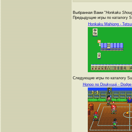
Выбранная Вами "
Honkaku Shougi
Предыдущие игры по каталогу Su
Honkaku Mahjong - Tets
Следующие игры по каталогу Sup
Honoo no Doukyuuji - Dodge