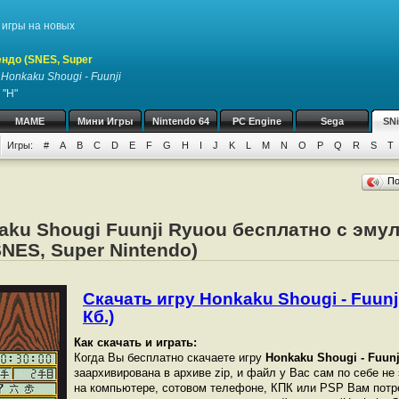
игры на новых
ндо (SNES, Super
у
Honkaku Shougi - Fuunji
 "H"
MAME
Мини Игры
Nintendo 64
PC Engine
Sega
SN
Игры:
#
A
B
C
D
E
F
G
H
I
J
K
L
M
N
O
P
Q
R
S
T
П
aku Shougi Fuunji Ryuou бесплатно с эму
NES, Super Nintendo)
Скачать игру Honkaku Shougi - Fuunj
Кб.)
Как скачать и играть:
Когда Вы бесплатно скачаете игру
Honkaku Shougi - Fuun
заархивирована в архиве zip, и файл у Вас сам по себе не
на компьютере, сотовом телефоне, КПК или PSP Вам потр