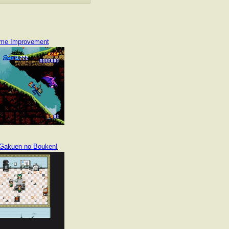
me Improvement
 Gakuen no Bouken!