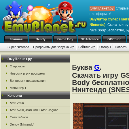
ЭмуПланет.ру:
Старые 
платформах!
Эмулятор Супер Нинте
Nintendo)
:
Скачать игр
Nice Body
бесплатно, бу
Главная
Dendy
Game Boy
GBAdvance
GBColor
Super Nintendo
Программы для запуска игр
Рейтинг игр
Обзоры
Новости
Игры:
#
A
B
C
D
E
F
G
H
I
J
K
L
M
N
O
P
Q
R
S
ЭмуПланет.ру
Буква
G
.
О проекте
Скачать игру GS
Новости игр и программ
Body бесплатно
Вопросы и предложения
Нинтендо (SNES
Мини Игры
Консоли
Atari 2600
Atari 5200, Atari 7800, Atari Jaguar
ColecoVision
Dendy (Nintendo)