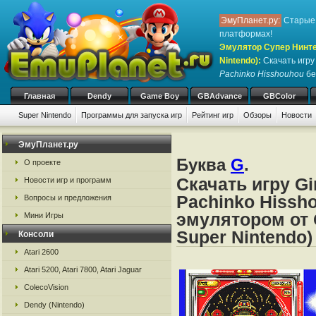
ЭмуПланет.ру:
Старые 
платформах!
Эмулятор Супер Нинте
Nintendo)
:
Скачать игр
Pachinko Hisshouhou
бе
Главная
Dendy
Game Boy
GBAdvance
GBColor
Super Nintendo
Программы для запуска игр
Рейтинг игр
Обзоры
Новости
Игры:
#
A
B
C
D
E
F
G
H
I
J
K
L
M
N
O
P
Q
R
S
ЭмуПланет.ру
Буква
G
.
О проекте
Скачать игру Gi
Новости игр и программ
Pachinko Hissh
Вопросы и предложения
эмулятором от 
Мини Игры
Super Nintendo)
Консоли
Atari 2600
Atari 5200, Atari 7800, Atari Jaguar
ColecoVision
Dendy (Nintendo)