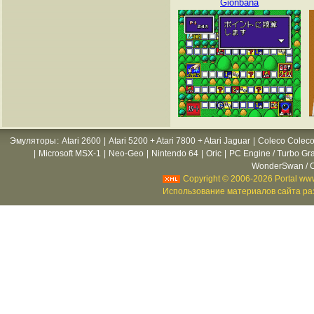
Gionbana
Эмуляторы
:
Atari 2600
|
Atari 5200 + Atari 7800 + Atari Jaguar
|
Coleco Coleco
|
Microsoft MSX-1
|
Neo-Geo
|
Nintendo 64
|
Oric
|
PC Engine / Turbo Gr
WonderSwan / C
Copyright © 2006-2026 Portal www
Использование материалов сайта раз